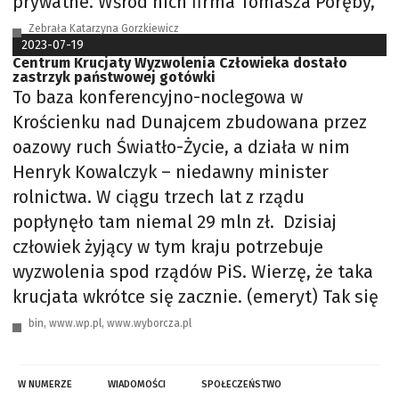
prywatne. Wśród nich firma Tomasza Poręby,
Zebrała Katarzyna Gorzkiewicz
2023-07-19
Centrum Krucjaty Wyzwolenia Człowieka dostało
zastrzyk państwowej gotówki
To baza konferencyjno-noclegowa w
Krościenku nad Dunajcem zbudowana przez
oazowy ruch Światło-Życie, a działa w nim
Henryk Kowalczyk – niedawny minister
rolnictwa. W ciągu trzech lat z rządu
popłynęło tam niemal 29 mln zł. Dzisiaj
człowiek żyjący w tym kraju potrzebuje
wyzwolenia spod rządów PiS. Wierzę, że taka
krucjata wkrótce się zacznie. (emeryt) Tak się
bin, www.wp.pl, www.wyborcza.pl
W NUMERZE
WIADOMOŚCI
SPOŁECZEŃSTWO