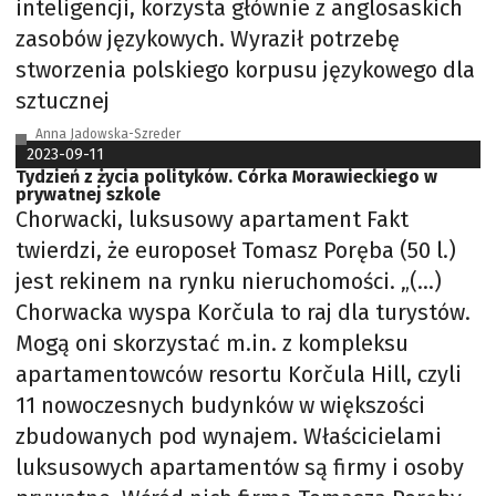
inteligencji, korzysta głównie z anglosaskich
zasobów językowych. Wyraził potrzebę
stworzenia polskiego korpusu językowego dla
sztucznej
Anna Jadowska-Szreder
2023-09-11
Tydzień z życia polityków. Córka Morawieckiego w
prywatnej szkole
Chorwacki, luksusowy apartament Fakt
twierdzi, że europoseł Tomasz Poręba (50 l.)
jest rekinem na rynku nieruchomości. „(…)
Chorwacka wyspa Korčula to raj dla turystów.
Mogą oni skorzystać m.in. z kompleksu
apartamentowców resortu Korčula Hill, czyli
11 nowoczesnych budynków w większości
zbudowanych pod wynajem. Właścicielami
luksusowych apartamentów są firmy i osoby