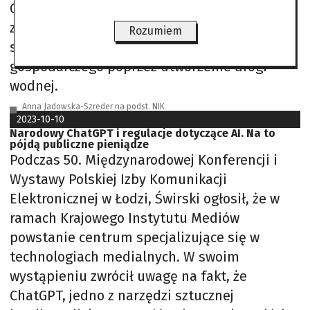
Gdyni. Głównym celem programu było
zapewnienie bezpieczeństwa regionu i
Rozumiem
stymulowanie rozwoju społeczno-
gospodarczego poprzez utworzenie drogi
wodnej.
Anna Jadowska-Szreder na podst. NIK
2023-10-10
Narodowy ChatGPT i regulacje dotyczące AI. Na to
pójdą publiczne pieniądze
Podczas 50. Międzynarodowej Konferencji i
Wystawy Polskiej Izby Komunikacji
Elektronicznej w Łodzi, Świrski ogłosił, że w
ramach Krajowego Instytutu Mediów
powstanie centrum specjalizujące się w
technologiach medialnych. W swoim
wystąpieniu zwrócił uwagę na fakt, że
ChatGPT, jedno z narzędzi sztucznej