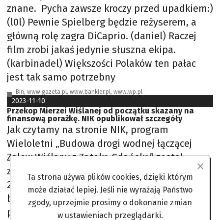
znane. Pycha zawsze kroczy przed upadkiem:)
(l0l) Pewnie Spielberg będzie reżyserem, a
główną rolę zagra DiCaprio. (daniel) Raczej
film zrobi jakaś jedynie słuszna ekipa.
(karbinadel) Większości Polaków ten pałac
jest tak samo potrzebny
Bin, www.gazeta.pl, www.bankier.pl, www.wp.pl
2023-11-10
Przekop Mierzei Wiślanej od początku skazany na
finansową porażkę. NIK opublikował szczegóły
Jak czytamy na stronie NIK, program
Wieloletni „Budowa drogi wodnej łączącej
Zalew Wiślany z Zatoką Gdańską” został
zatwierdzony przez Radę Ministrów 24 maja
Ta strona używa plików cookies, dzięki którym
2016 roku. Jest on finansowany całkowicie z
może działać lepiej. Jeśli nie wyrażają Państwo
budżetu państwa. Wykonawstwo tego
zgody, uprzejmie prosimy o dokonanie zmian
programu powierzono Urzędowi Morskiemu w
w ustawieniach przeglądarki.