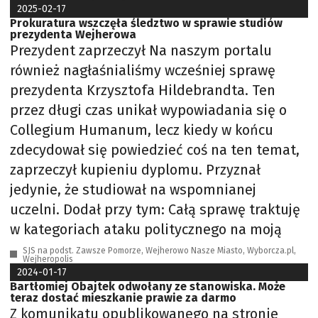
2025-02-17
Prokuratura wszczęła śledztwo w sprawie studiów
prezydenta Wejherowa
Prezydent zaprzeczył Na naszym portalu
również nagłaśnialiśmy wcześniej sprawę
prezydenta Krzysztofa Hildebrandta. Ten
przez długi czas unikał wypowiadania się o
Collegium Humanum, lecz kiedy w końcu
zdecydował się powiedzieć coś na ten temat,
zaprzeczył kupieniu dyplomu. Przyznał
jedynie, że studiował na wspomnianej
uczelni. Dodał przy tym: Całą sprawę traktuję
w kategoriach ataku politycznego na moją
SJS na podst. Zawsze Pomorze, Wejherowo Nasze Miasto, Wyborcza.pl,
Wejheropolis
2024-01-17
Bartłomiej Obajtek odwołany ze stanowiska. Może
teraz dostać mieszkanie prawie za darmo
Z komunikatu opublikowanego na stronie