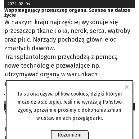
2024-08-04
Wspomagający przeszczep organu. Szansa na dalsze
życie
W naszym kraju najczęściej wykonuje się
przeszczep tkanek oka, nerek, serca, wątroby
oraz płuc. Narządy pochodzą głównie od
zmarłych dawców.
Transplantologom przychodzą z pomocą
nowe technologie pozwalające np.
utrzymywać organy w warunkach
pozaustrojowych przez wiele dni i
jednocześnie je regenerować.
Ta strona używa plików cookies, dzięki którym
A.M.
może działać lepiej. Jeśli nie wyrażają Państwo
2023-06-14
zgody, uprzejmie prosimy o dokonanie zmian
Przeszczepy narządów. Podarować komuś życie
w ustawieniach przeglądarki.
– W kwietniu przeszczepiono w Polsce 105
nerek od zmarłych dawców, jedną
Rozumiem
nerkę razem z trzustką, wykonano 52