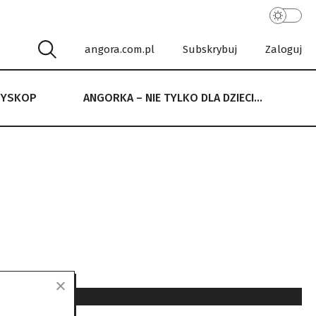
angora.com.pl
Subskrybuj
Zaloguj
RYSKOP
ANGORKA – NIE TYLKO DLA DZIECI…
 NIE TYLKO DLA DZIECI…