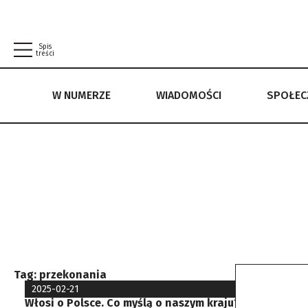
Spis
treści
W NUMERZE
WIADOMOŚCI
SPOŁE
W NUMERZE
WIADOMOŚCI
SPOŁECZEŃSTWO
POLITYKA PRYWATNOŚCI
REGULAMIN
Tag:
przekonania
2025-02-21
Włosi o Polsce. Co myślą o naszym kraju?