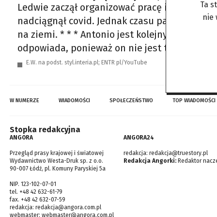
Ta s
Ledwie zaczął organizować pracę i przekonyw
nie
nadciągnął covid. Jednak czasu pandemii Ant
na ziemi. * * * Antonio jest kolejnym obcokra
odpowiada, ponieważ on nie jest typowym p
E.W. na podst. styl.interia.pl; ENTR pl/YouTube
W NUMERZE
WIADOMOŚCI
SPOŁECZEŃSTWO
TOP WIADOMOŚCI
Stopka redakcyjna
ANGORA
ANGORA24
Przegląd prasy krajowej i światowej
redakcja:
redakcja@truestory.pl
Wydawnictwo Westa-Druk sp. z o.o.
Redakcja Angorki:
Redaktor nacze
90-007 Łódź, pl. Komuny Paryskiej 5a
NIP. 123-102-07-01
tel. +48 42 632-61-79
fax. +48 42 632-07-59
redakcja:
redakcja@angora.com.pl
webmaster:
webmaster@angora.com.pl