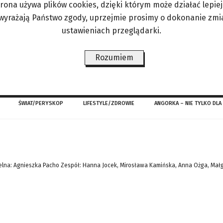
trona używa plików cookies, dzięki którym może działać lepiej. 
ać do siebie Polaków niezbyt zadowolonych z kon
 wyrażają Państwo zgody, uprzejmie prosimy o dokonanie zmi
onio nie wspomina źle, właśnie wtedy poznał przy
ustawieniach przeglądarki.
jowcem, który twierdzi, że Polacy są powściągliwi
ołudniowcem. – Mam spokojną
Rozumiem
ŚWIAT/PERYSKOP
LIFESTYLE/ZDROWIE
ANGORKA – NIE TYLKO DLA
lna: Agnieszka Pacho Zespół: Hanna Jocek, Mirosława Kamińska, Anna Ożga, Mał