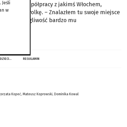
Jeśli
ieczności współpracy z jakimś Włochem,
an w
szłą żonę, Polkę. – Znalazłem tu swoje miejsce
. Ale powściągliwość bardzo mu
 DZIECI…
REGULAMIN
gorzata Kopeć, Mateusz Koprowski, Dominika Kowal