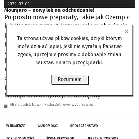
2024-07-01
Mounjaro – nowy lek na odchudzanie!
Po prostu nowe preparaty, takie jak Ozempic
lub Wegovy, poza głównym celem obniżania
poziomu glukozy we krwi posiadają bardzo
Ta strona używa plików cookies, dzięki którym
pożądane „działanie uboczne” – intensywnie
może działać lepiej. Jeśli nie wyrażają Państwo
wspomagają odchudzanie. Najnowszym
zgody, uprzejmie prosimy o dokonanie zmian
lekiem tego typu, jaki pojawił się na naszym
w ustawieniach przeglądarki.
rynku farmaceutycznym, jest substancja
czynna o nazwie tirzepatyd, dystrybuowana
Rozumiem
przez firmę Eli Lilly pod handlową nazwą
Mounjaro. Mounjaro jest dostępny
AB na podst. Nowin, Radia Zet, www.wyborcza.biz
W NUMERZE
WIADOMOŚCI
SPOŁECZEŃSTWO
TOP WIADOMOŚCI
ŚWIAT/PERYSKOP
LIFESTYLE/ZDROWIE