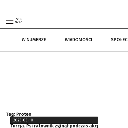
Spis
treści
W NUMERZE
WIADOMOŚCI
SPOŁE
W NUMERZE
WIADOMOŚCI
SPOŁECZEŃSTWO
POLITYKA PRYWATNOŚCI
REGULAMIN
Tag:
Proteo
2023-03-10
Turcja. Psi ratownik zginął podczas akcji