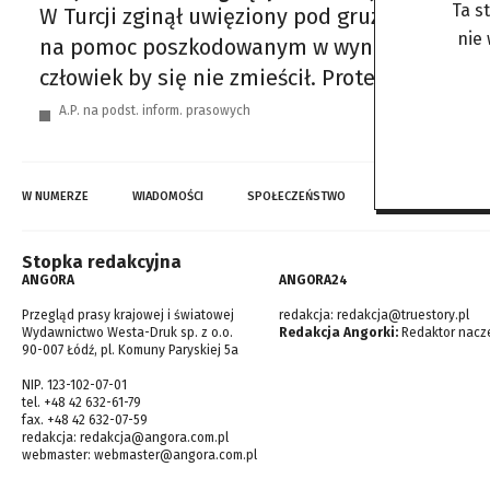
Ta s
W Turcji zginął uwięziony pod gruzami pies 
nie
na pomoc poszkodowanym w wyniku trzęsienia z
człowiek by się nie zmieścił. Proteo był jedn
A.P. na podst. inform. prasowych
W NUMERZE
WIADOMOŚCI
SPOŁECZEŃSTWO
TOP WIADOMOŚCI
Stopka redakcyjna
ANGORA
ANGORA24
Przegląd prasy krajowej i światowej
redakcja:
redakcja@truestory.pl
Wydawnictwo Westa-Druk sp. z o.o.
Redakcja Angorki:
Redaktor nacze
90-007 Łódź, pl. Komuny Paryskiej 5a
NIP. 123-102-07-01
tel. +48 42 632-61-79
fax. +48 42 632-07-59
redakcja:
redakcja@angora.com.pl
webmaster:
webmaster@angora.com.pl