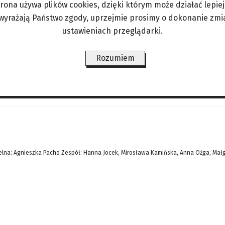
trona używa plików cookies, dzięki którym może działać lepiej. 
ratownik. Proteo wspomagał w poszukiwaniach ekip
 wyrażają Państwo zgody, uprzejmie prosimy o dokonanie zmi
iemi w Turcji i Syrii. Ludzi wspierają zwierzęta
ustawieniach przeglądarki.
ym z 16 psów biorących udział
Rozumiem
ŚWIAT/PERYSKOP
LIFESTYLE/ZDROWIE
ANGORKA – NIE TYLKO DLA
lna: Agnieszka Pacho Zespół: Hanna Jocek, Mirosława Kamińska, Anna Ożga, Mał