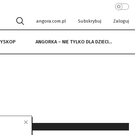
angora.com.pl
Subskrybuj
Zaloguj
RYSKOP
ANGORKA – NIE TYLKO DLA DZIECI…
 NIE TYLKO DLA DZIECI…