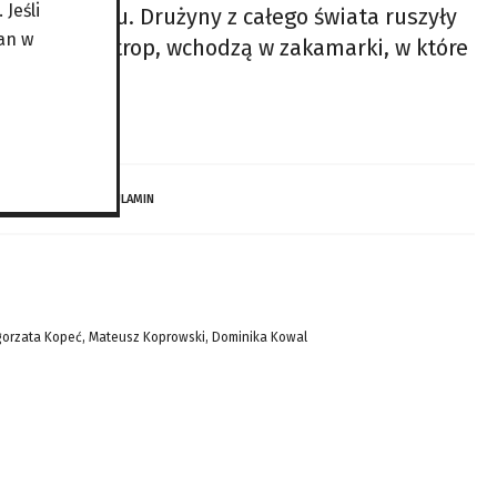
Jeśli
ę z Meksyku. Drużyny z całego świata ruszyły
an w
. Łapią one trop, wchodzą w zakamarki, w które
 DZIECI…
REGULAMIN
gorzata Kopeć, Mateusz Koprowski, Dominika Kowal