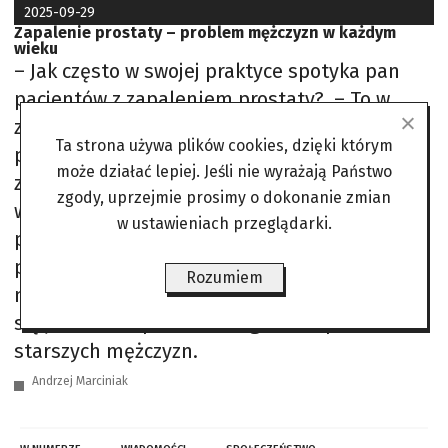
2025-09-29
Zapalenie prostaty – problem mężczyzn w każdym
wieku
– Jak często w swojej praktyce spotyka pan
pacjentów z zapaleniem prostaty? – To w
zasadzie nasza codzienność. Statystyki
Ta strona używa plików cookies, dzięki którym
pokazują, że pacjenci z różnymi stanami
może działać lepiej. Jeśli nie wyrażają Państwo
zapalnymi prostaty stanowią około 10 proc.
zgody, uprzejmie prosimy o dokonanie zmian
wszystkich mężczyzn zgłaszających się do
w ustawieniach przeglądarki.
poradni urologicznych. Lekarz przyjmujący w
poradni szpitalnej widzi takiego pacjenta
Rozumiem
niemal każdego dnia. – Powszechnie uważa
się jednak, że prostata to głównie problem
starszych mężczyzn.
Andrzej Marciniak