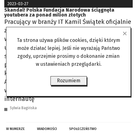
2023-03-27
Skandal! Polska Fundacja Narodowa ściągnęła
youtubera za ponad milion złotych
Pracujący w branży IT Kamil Świątek oficjalnie
zapytał Polską Fundację Narodową o koszt
wizyty Neistata w Polsce. Ta nie chciała
Ta strona używa plików cookies, dzięki którym
udzielić odpowiedzi. Sprawa trafiła więc do
może działać lepiej. Jeśli nie wyrażają Państwo
sądu. Teraz Świątek poinformował o tym, że
zgody, uprzejmie prosimy o dokonanie zmian
po 1567 dniach i dwóch procesach sądowych,
w ustawieniach przeglądarki.
które fundacja przegrała w Sądzie
Rozumiem
Administracyjnym, otrzymał odpowiedź na
wniosek. Z informacji otrzymanych przez
internautę
Sylwia Bagińska
W NUMERZE
WIADOMOŚCI
SPOŁECZEŃSTWO