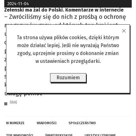
2024-11-04
Zełenski ma żal do Polski. Komentarze w internecie
– Zwróciliśmy się do nich z prośbą o ochronę
magazynów gazu, od których ten kraj jest
uzależniony, ponieważ nie mamy
Ta strona używa plików cookies, dzięki którym
odpowiedniej liczby systemów obrony
może działać lepiej. Jeśli nie wyrażają Państwo
powietrznej. A co robią Polacy? Czy
zgody, uprzejmie prosimy o dokonanie zmian
zestrzeliwują? Nie – narzekał. Do zarzutów
w ustawieniach przeglądarki.
podczas spotkania z dziennikarzami odniósł
się szef MSZ Radosław Sikorski: – Wśród
Rozumiem
krajów pomagających Ukrainie, jeśli wziąć pod
uwagę pomoc
(WA)
W NUMERZE
WIADOMOŚCI
SPOŁECZEŃSTWO
TOP WIADOMOŚCI
ŚWIAT/PERYSKOP
LIFESTYLE/ZDROWIE