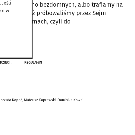
Jeśli
większamy grono bezdomnych, albo trafiamy na
an w
awa, którą już próbowaliśmy przez Sejm
ozsądnych ramach, czyli do
 DZIECI…
REGULAMIN
gorzata Kopeć, Mateusz Koprowski, Dominika Kowal