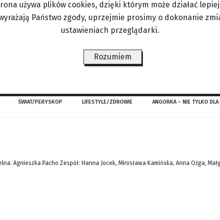
trona używa plików cookies, dzięki którym może działać lepiej. 
nasz jedyny dach nad głową. Wtedy zwykle albo po
 wyrażają Państwo zgody, uprzejmie prosimy o dokonanie zmi
cia spędzimy w niedostatku. Konieczna zmiana pr
ustawieniach przeglądarki.
ytacji jedynego dachu nad głową. Oczywiście w r
ci. Wille
Rozumiem
ŚWIAT/PERYSKOP
LIFESTYLE/ZDROWIE
ANGORKA – NIE TYLKO DLA
lna: Agnieszka Pacho Zespół: Hanna Jocek, Mirosława Kamińska, Anna Ożga, Mał