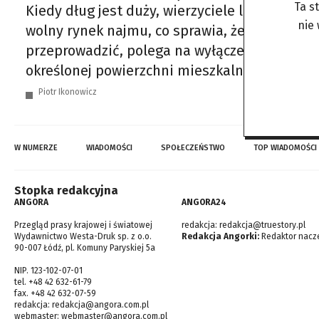
Ta s
Kiedy dług jest duży, wierzyciele licytują 
nie
wolny rynek najmu, co sprawia, że resztę ży
przeprowadzić, polega na wyłączeniu spod lic
określonej powierzchni mieszkalnej czy wartoś
Piotr Ikonowicz
W NUMERZE
WIADOMOŚCI
SPOŁECZEŃSTWO
TOP WIADOMOŚCI
Stopka redakcyjna
ANGORA
ANGORA24
Przegląd prasy krajowej i światowej
redakcja:
redakcja@truestory.pl
Wydawnictwo Westa-Druk sp. z o.o.
Redakcja Angorki:
Redaktor nacze
90-007 Łódź, pl. Komuny Paryskiej 5a
NIP. 123-102-07-01
tel. +48 42 632-61-79
fax. +48 42 632-07-59
redakcja:
redakcja@angora.com.pl
webmaster:
webmaster@angora.com.pl