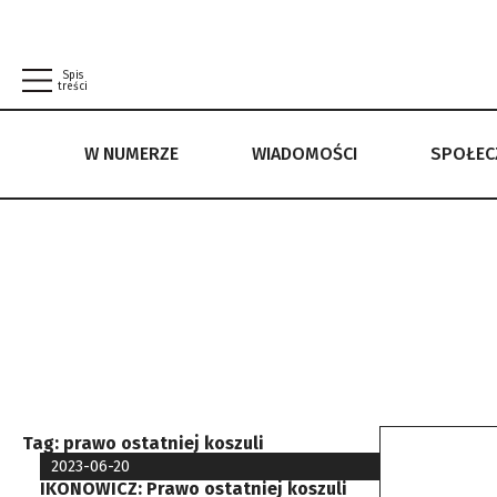
Spis
treści
W NUMERZE
WIADOMOŚCI
SPOŁE
W NUMERZE
WIADOMOŚCI
SPOŁECZEŃSTWO
POLITYKA PRYWATNOŚCI
REGULAMIN
Tag:
prawo ostatniej koszuli
2023-06-20
IKONOWICZ: Prawo ostatniej koszuli