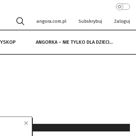
angora.com.pl
Subskrybuj
Zaloguj
RYSKOP
ANGORKA – NIE TYLKO DLA DZIECI…
 NIE TYLKO DLA DZIECI…