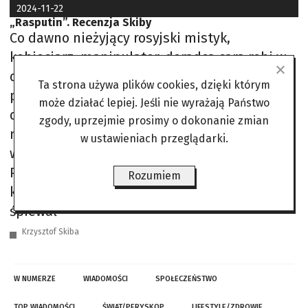
2024-11-22
„Rasputin”. Recenzja Skiby
Co dawno nieżyjący rosyjski mistyk,
kobieciarz, manipulator, doradca cara robi w
dzisiejszej Warszawie? Mami ciało
Ta strona używa plików cookies, dzięki którym
pedagogiczne. Ponownie chce być mistrzem
może działać lepiej. Jeśli nie wyrażają Państwo
duchowym dla wybranej grupy kobiet. Ale być
zgody, uprzejmie prosimy o dokonanie zmian
może to rosyjski agent wysłany przez
w ustawieniach przeglądarki.
wiadomo kogo? A skąd się wziął? Z podziemi
Pałacu Kultury i Nauki, gdzie spał w ukrytej
Rozumiem
krypcie. Popdemony (wszak o Rasputinie
śpiewał
Krzysztof Skiba
W NUMERZE
WIADOMOŚCI
SPOŁECZEŃSTWO
TOP WIADOMOŚCI
ŚWIAT/PERYSKOP
LIFESTYLE/ZDROWIE