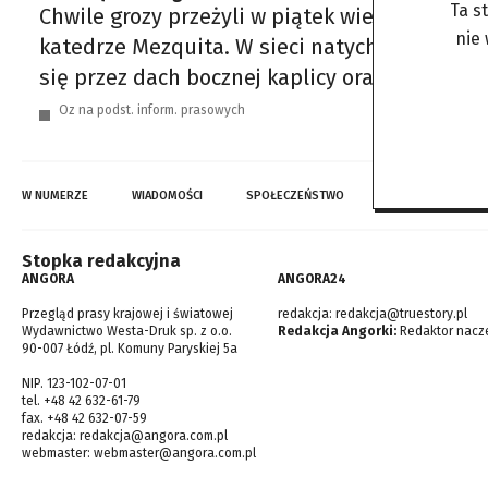
Ta s
Chwile grozy przeżyli w piątek wieczorem mi
nie
katedrze Mezquita. W sieci natychmiast zaczę
się przez dach bocznej kaplicy oraz kłęby d
Oz na podst. inform. prasowych
W NUMERZE
WIADOMOŚCI
SPOŁECZEŃSTWO
TOP WIADOMOŚCI
Stopka redakcyjna
ANGORA
ANGORA24
Przegląd prasy krajowej i światowej
redakcja:
redakcja@truestory.pl
Wydawnictwo Westa-Druk sp. z o.o.
Redakcja Angorki:
Redaktor nacze
90-007 Łódź, pl. Komuny Paryskiej 5a
NIP. 123-102-07-01
tel. +48 42 632-61-79
fax. +48 42 632-07-59
redakcja:
redakcja@angora.com.pl
webmaster:
webmaster@angora.com.pl