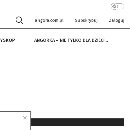
angora.com.pl
Subskrybuj
Zaloguj
RYSKOP
ANGORKA – NIE TYLKO DLA DZIECI…
 NIE TYLKO DLA DZIECI…