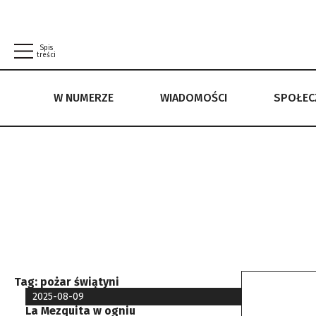
Spis
treści
W NUMERZE
WIADOMOŚCI
SPOŁE
W NUMERZE
WIADOMOŚCI
SPOŁECZEŃSTWO
POLITYKA PRYWATNOŚCI
REGULAMIN
Tag:
pożar świątyni
2025-08-09
La Mezquita w ogniu