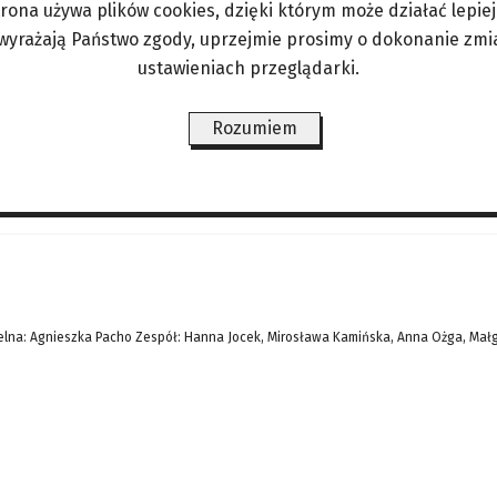
trona używa plików cookies, dzięki którym może działać lepiej. 
eszkańcy Kordoby (Hiszpania) oraz przebywający
 wyrażają Państwo zgody, uprzejmie prosimy o dokonanie zmi
to udostępniać zdjęcia i filmy ze zdarzenia, na 
ustawieniach przeglądarki.
ymu wydostające się z budynku. Strażakom udało s
Rozumiem
ŚWIAT/PERYSKOP
LIFESTYLE/ZDROWIE
ANGORKA – NIE TYLKO DLA
lna: Agnieszka Pacho Zespół: Hanna Jocek, Mirosława Kamińska, Anna Ożga, Mał