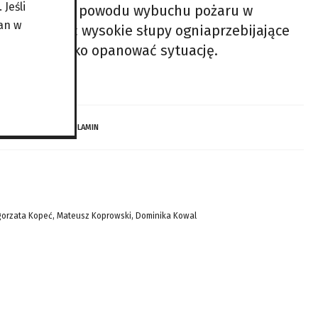
Jeśli
 tam turyści z powodu wybuchu pożaru w
an w
których widać wysokie słupy ogniaprzebijające
ię dość szybko opanować sytuację.
 DZIECI…
REGULAMIN
gorzata Kopeć, Mateusz Koprowski, Dominika Kowal