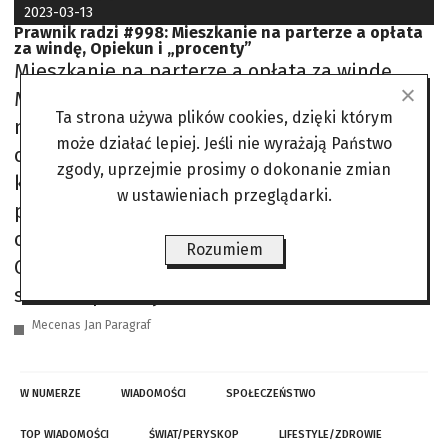
2023-03-13
Prawnik radzi #998: Mieszkanie na parterze a opłata
za windę, Opiekun i „procenty”
Mieszkanie na parterze a opłata za windę
Mieszkam na pierwszym piętrze, na którym
Ta strona używa plików cookies, dzięki którym
nie ma wejścia do windy, a ponoszę za nią
może działać lepiej. Jeśli nie wyrażają Państwo
opłatę jak lokatorzy, którzy z niej faktycznie
zgody, uprzejmie prosimy o dokonanie zmian
korzystają. Czy mieszkańcy parteru i
w ustawieniach przeglądarki.
pierwszego piętra są zobowiązani do tej
opłaty? – Jan Matuszewski z Warszawy
Rozumiem
Generalnie tak. Jeśli Pana lokal wchodzi w
skład wspólnoty
Mecenas Jan Paragraf
W NUMERZE
WIADOMOŚCI
SPOŁECZEŃSTWO
TOP WIADOMOŚCI
ŚWIAT/PERYSKOP
LIFESTYLE/ZDROWIE