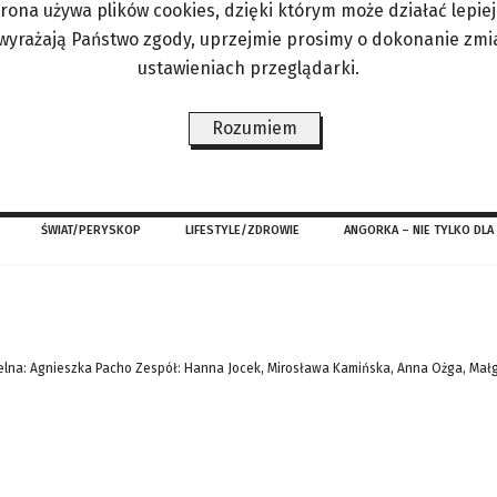
trona używa plików cookies, dzięki którym może działać lepiej. 
czą wyłącznie ludzi starszych? – Rzeczywiście, 
 wyrażają Państwo zgody, uprzejmie prosimy o dokonanie zmi
e znaczy to, że problem nie dotyczy też młodszyc
ustawieniach przeglądarki.
afiają do ortopedów. – Jak duża część społeczeń
Rozumiem
ŚWIAT/PERYSKOP
LIFESTYLE/ZDROWIE
ANGORKA – NIE TYLKO DLA
lna: Agnieszka Pacho Zespół: Hanna Jocek, Mirosława Kamińska, Anna Ożga, Mał