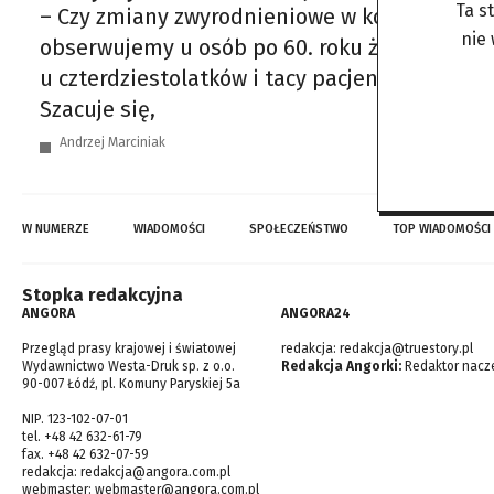
Ta s
– Czy zmiany zwyrodnieniowe w kolanach doty
nie
obserwujemy u osób po 60. roku życia, ale ni
u czterdziestolatków i tacy pacjenci też tr
Szacuje się,
Andrzej Marciniak
W NUMERZE
WIADOMOŚCI
SPOŁECZEŃSTWO
TOP WIADOMOŚCI
Stopka redakcyjna
ANGORA
ANGORA24
Przegląd prasy krajowej i światowej
redakcja:
redakcja@truestory.pl
Wydawnictwo Westa-Druk sp. z o.o.
Redakcja Angorki:
Redaktor nacze
90-007 Łódź, pl. Komuny Paryskiej 5a
NIP. 123-102-07-01
tel. +48 42 632-61-79
fax. +48 42 632-07-59
redakcja:
redakcja@angora.com.pl
webmaster:
webmaster@angora.com.pl