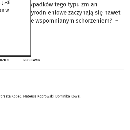
Jeśli
najwięcej przypadków tego typu zmian
an w
h. Procesy zwyrodnieniowe zaczynają się nawet
stwa zmaga się ze wspomnianym schorzeniem? –
 DZIECI…
REGULAMIN
gorzata Kopeć, Mateusz Koprowski, Dominika Kowal