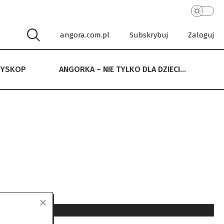
angora.com.pl
Subskrybuj
Zaloguj
RYSKOP
ANGORKA – NIE TYLKO DLA DZIECI…
 NIE TYLKO DLA DZIECI…