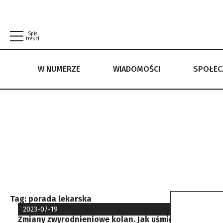
Spis
treści
W NUMERZE
WIADOMOŚCI
SPOŁE
W NUMERZE
WIADOMOŚCI
SPOŁECZEŃSTWO
POLITYKA PRYWATNOŚCI
REGULAMIN
Tag:
porada lekarska
2023-07-19
Zmiany zwyrodnieniowe kolan. Jak uśmierzyć ból?