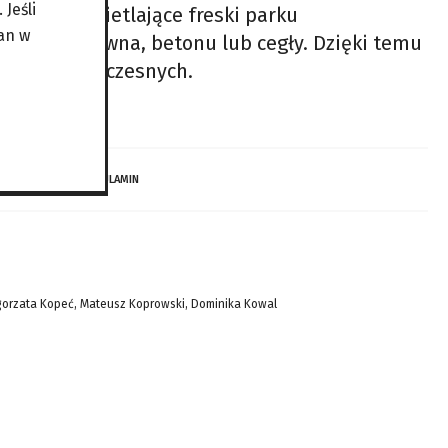
Jeśli
lektory oświetlające freski parku
an w
mienia, drewna, betonu lub cegły. Dzięki temu
i tych współczesnych.
 DZIECI…
REGULAMIN
gorzata Kopeć, Mateusz Koprowski, Dominika Kowal