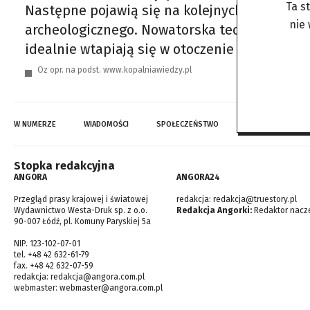
Ta s
Następne pojawią się na kolejnych odrestauro
nie
archeologicznego. Nowatorska technologia po
idealnie wtapiają się w otoczenie i są wykor
Oz opr. na podst. www.kopalniawiedzy.pl
W NUMERZE
WIADOMOŚCI
SPOŁECZEŃSTWO
TOP WIADOMOŚCI
Stopka redakcyjna
ANGORA
ANGORA24
Przegląd prasy krajowej i światowej
redakcja:
redakcja@truestory.pl
Wydawnictwo Westa-Druk sp. z o.o.
Redakcja Angorki:
Redaktor nacze
90-007 Łódź, pl. Komuny Paryskiej 5a
NIP. 123-102-07-01
tel. +48 42 632-61-79
fax. +48 42 632-07-59
redakcja:
redakcja@angora.com.pl
webmaster:
webmaster@angora.com.pl