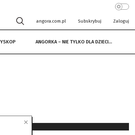
angora.com.pl
Subskrybuj
Zaloguj
RYSKOP
ANGORKA – NIE TYLKO DLA DZIECI…
 NIE TYLKO DLA DZIECI…