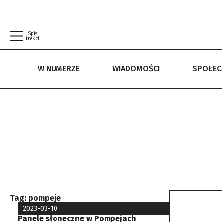
Spis
treści
W NUMERZE
WIADOMOŚCI
SPOŁE
W NUMERZE
WIADOMOŚCI
SPOŁECZEŃSTWO
POLITYKA PRYWATNOŚCI
REGULAMIN
Tag:
pompeje
2023-03-10
Panele słoneczne w Pompejach