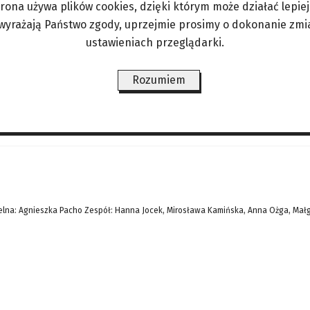
trona używa plików cookies, dzięki którym może działać lepiej. 
wanych obiektach. Ekologiczna energia zasila ref
 wyrażają Państwo zgody, uprzejmie prosimy o dokonanie zmi
zwala upodobnić wygląd i strukturę paneli do ka
ustawieniach przeglądarki.
zystywane zarówno w obiektach historycznych, jak 
Rozumiem
ŚWIAT/PERYSKOP
LIFESTYLE/ZDROWIE
ANGORKA – NIE TYLKO DLA
lna: Agnieszka Pacho Zespół: Hanna Jocek, Mirosława Kamińska, Anna Ożga, Mał