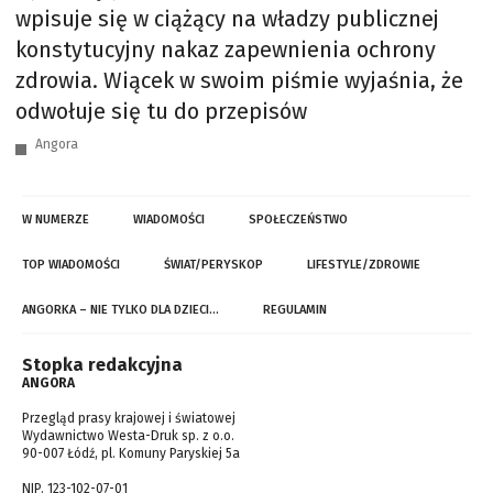
wpisuje się w ciążący na władzy publicznej
konstytucyjny nakaz zapewnienia ochrony
zdrowia. Wiącek w swoim piśmie wyjaśnia, że
odwołuje się tu do przepisów
Angora
W NUMERZE
WIADOMOŚCI
SPOŁECZEŃSTWO
TOP WIADOMOŚCI
ŚWIAT/PERYSKOP
LIFESTYLE/ZDROWIE
ANGORKA – NIE TYLKO DLA DZIECI…
REGULAMIN
Stopka redakcyjna
ANGORA
Przegląd prasy krajowej i światowej
Wydawnictwo Westa-Druk sp. z o.o.
90-007 Łódź, pl. Komuny Paryskiej 5a
NIP. 123-102-07-01