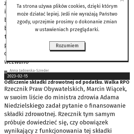
zablokowała dostęp do Ministerstwa Klimatu
Ta strona używa plików cookies, dzięki którym
i Środowiska w Warszawie, przyklejając się do
może działać lepiej. Jeśli nie wyrażają Państwo
beczek wypełnionych betonem. Na wprost
zgody, uprzejmie prosimy o dokonanie zmian
bramy ministerstwa wysypane zostały
w ustawieniach przeglądarki.
trociny. Około 6:30 na miejscu pojawiło się
ponad 60 policjantów, którzy uniemożliwili
Rozumiem
dokumentowanie protestu. Na miejsce
wezwano
Anna Jadowska-Szreder
2023-02-15
Odliczenie składki zdrowotnej od podatku. Walka RPO
Rzecznik Praw Obywatelskich, Marcin Wiącek,
w swoim liście do ministra zdrowia Adama
Niedzielskiego zadał pytanie o finansowanie
składki zdrowotnej. Rzecznik tym samym
próbuje dowiedzieć się, czy obowiązek
wynikający z funkcjonowania tej składki