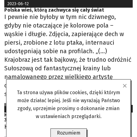
2023-06-12
Polska wieś, którą zachwyca się cały świat
I pewnie nie byłoby w tym nic dziwnego,
gdyby nie otaczające je kolorowe pola –
wąskie i długie. Zdjęcia, zapierające dech w
piersi, zrobione z lotu ptaka, internauci
udostępniają sobie na profilach. „(…)
Krajobraz jest tak bajkowy, że trudno odróżnić
Sułoszową od fantastycznej krainy lub
namalowanego przez wielkiego artystę
obrazu (…). Zauroczeni polską miejscowością
Ta strona używa plików cookies, dzięki którym
są
może działać lepiej. Jeśli nie wyrażają Państwo
Opracowała Efka
zgody, uprzejmie prosimy o dokonanie zmian
2023-05-08
Katarzyna Dowbor. Swoim programem pomogła już
w ustawieniach przeglądarki.
300 gospodarstwom
Katarzyna Dowbor udzieliła wywiadu
Rozumiem
„Przeglądowi”. Opowiedziała o swojej pracy w