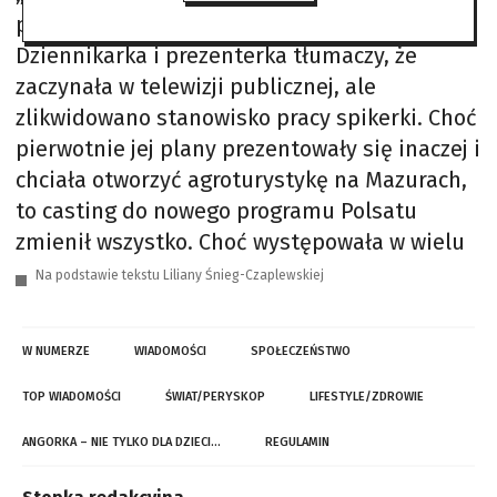
programie „Nasz nowy dom” w Polsacie.
Dziennikarka i prezenterka tłumaczy, że
zaczynała w telewizji publicznej, ale
zlikwidowano stanowisko pracy spikerki. Choć
pierwotnie jej plany prezentowały się inaczej i
chciała otworzyć agroturystykę na Mazurach,
to casting do nowego programu Polsatu
zmienił wszystko. Choć występowała w wielu
Na podstawie tekstu Liliany Śnieg-Czaplewskiej
W NUMERZE
WIADOMOŚCI
SPOŁECZEŃSTWO
TOP WIADOMOŚCI
ŚWIAT/PERYSKOP
LIFESTYLE/ZDROWIE
ANGORKA – NIE TYLKO DLA DZIECI…
REGULAMIN