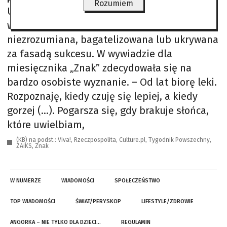
Rozumiem
Umer od wielu lat otwarcie mówiła o swojej
walce z depresją – chorobą, która wciąż bywa
niezrozumiana, bagatelizowana lub ukrywana
za fasadą sukcesu. W wywiadzie dla
miesięcznika „Znak” zdecydowała się na
bardzo osobiste wyznanie. – Od lat biorę leki.
Rozpoznaję, kiedy czuję się lepiej, a kiedy
gorzej (…). Pogarsza się, gdy brakuje słońca,
które uwielbiam,
(KB) na podst.: Viva!, Rzeczpospolita, Culture.pl, Tygodnik Powszechny,
ZAiKS, Znak
W NUMERZE
WIADOMOŚCI
SPOŁECZEŃSTWO
TOP WIADOMOŚCI
ŚWIAT/PERYSKOP
LIFESTYLE/ZDROWIE
ANGORKA – NIE TYLKO DLA DZIECI…
REGULAMIN