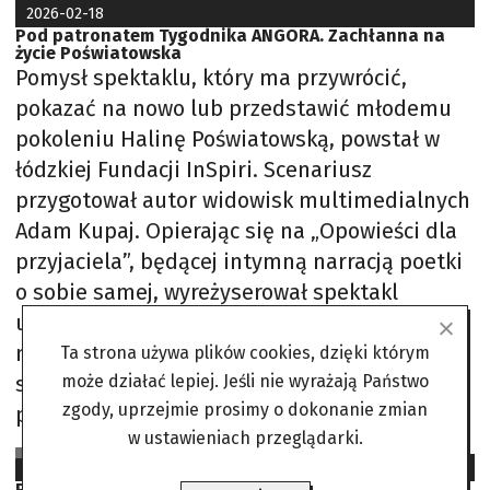
2026-02-18
Pod patronatem Tygodnika ANGORA. Zachłanna na
życie Poświatowska
Pomysł spektaklu, który ma przywrócić,
pokazać na nowo lub przedstawić młodemu
pokoleniu Halinę Poświatowską, powstał w
łódzkiej Fundacji InSpiri. Scenariusz
przygotował autor widowisk multimedialnych
Adam Kupaj. Opierając się na „Opowieści dla
przyjaciela”, będącej intymną narracją poetki
o sobie samej, wyreżyserował spektakl
uniwersalny, historię człowieka
niepoddającego się śmierci. Szukającego dla
Ta strona używa plików cookies, dzięki którym
siebie miejsca i sposobu wyrazu, a przy tym
może działać lepiej. Jeśli nie wyrażają Państwo
zgody, uprzejmie prosimy o dokonanie zmian
po
w ustawieniach przeglądarki.
Agnieszka Freus
2025-12-17
Poetka ciszy. Zbyt wczesne pożegnanie Magdy Umer