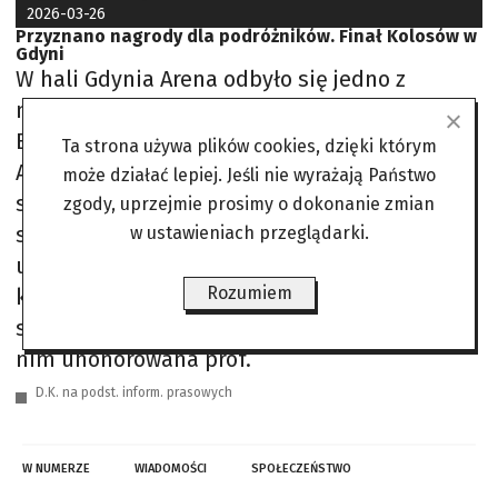
2026-03-26
Przyznano nagrody dla podróżników. Finał Kolosów w
Gdyni
W hali Gdynia Arena odbyło się jedno z
największych wydarzeń eksploracyjnych w
Europie – Spotkania Podróżników Żeglarzy i
Ta strona używa plików cookies, dzięki którym
Alpinistów. W programie festiwalu znalazły
może działać lepiej. Jeśli nie wyrażają Państwo
się prezentacje, seminaria, warsztaty,
zgody, uprzejmie prosimy o dokonanie zmian
spotkania autorskie. Od 2010 r. podczas
w ustawieniach przeglądarki.
uroczystej gali wręczane są nagrody w pięciu
Rozumiem
kategoriach. Dodatkowo przyznawana jest też
statuetka Super Kolosa. W tym roku została
nim uhonorowana prof.
D.K. na podst. inform. prasowych
W NUMERZE
WIADOMOŚCI
SPOŁECZEŃSTWO