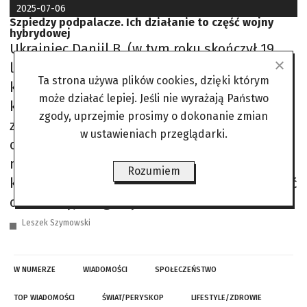
2025-07-06
Szpiedzy podpalacze. Ich działanie to część wojny
hybrydowej
Ukrainiec Daniil B. (w tym roku skończył 19
lat) może już do końca życia oglądać świat zza
Ta strona używa plików cookies, dzięki którym
krat. Chcą tego polscy i litewscy prokuratorzy,
może działać lepiej. Jeśli nie wyrażają Państwo
którzy podejrzewają go o udział w nietypowej
zgody, uprzejmie prosimy o dokonanie zmian
zorganizowanej grupie przestępczej, której
w ustawieniach przeglądarki.
celem było przeprowadzanie aktów terroru,
mogących skończyć się śmiercią lub
Rozumiem
kalectwem wielu osób. Szefem grupy miał być
oficer rosyjskiego wywiadu
Leszek Szymowski
W NUMERZE
WIADOMOŚCI
SPOŁECZEŃSTWO
TOP WIADOMOŚCI
ŚWIAT/PERYSKOP
LIFESTYLE/ZDROWIE