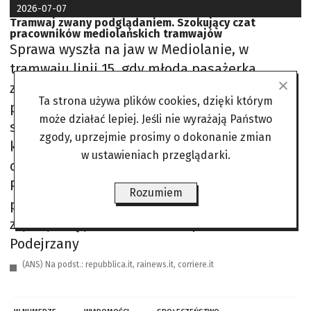
2026-07-07
Tramwaj zwany podglądaniem. Szokujący czat
pracowników mediolańskich tramwajów
Sprawa wyszła na jaw w Mediolanie, w
tramwaju linii 15, gdy młoda pasażerka
zauważyła, że siedzący wśród podróżnych
Ta strona używa plików cookies, dzięki którym
pracownik ATM przegląda na telefonie
może działać lepiej. Jeśli nie wyrażają Państwo
szokujący czat grupowy. W rozmowie miały
zgody, uprzejmie prosimy o dokonanie zmian
krążyć zdjęcia kobiet z kamer monitoringu i
w ustawieniach przeglądarki.
obsceniczne komentarze o ich ciałach.
Pasażerka sfotografowała ekran i
Rozumiem
poinformowała przewoźnika; dziś sprawą
zajmuje się już mediolańska prokuratura.
Podejrzany
(ANS) Na podst.: repubblica.it, rainews.it, corriere.it