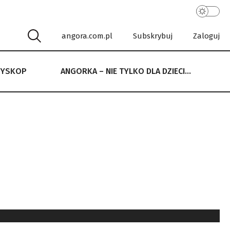
angora.com.pl
Subskrybuj
Zaloguj
RYSKOP
ANGORKA – NIE TYLKO DLA DZIECI…
 NIE TYLKO DLA DZIECI…