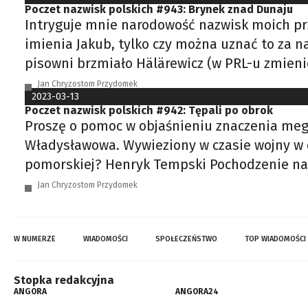
Poczet nazwisk polskich #943: Brynek znad Dunaju
Intryguje mnie narodowość nazwisk moich pr
imienia Jakub, tylko czy można uznać to za n
pisowni brzmiało Hälärewicz (w PRL-u zmieni
Jan Chryzostom Przydomek
2023-03-13
Poczet nazwisk polskich #942: Tępali po obrok
Proszę o pomoc w objaśnieniu znaczenia meg
Władysławowa. Wywieziony w czasie wojny w ok
pomorskiej? Henryk Tempski Pochodzenie nazw
Jan Chryzostom Przydomek
W NUMERZE
WIADOMOŚCI
SPOŁECZEŃSTWO
TOP WIADOMOŚCI
Stopka redakcyjna
ANGORA
ANGORA24