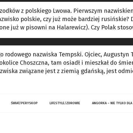
zodków z polskiego Lwowa. Pierwszym nazwiskiem
azwisko polskie, czy już może bardziej rusińskie
one już w pisowni na Halarewicz). Czy Polak sto
o rodowego nazwiska Tempski. Ojciec, Augustyn T
olice Choszczna, tam osiadł i mieszkał do śmierc
iska związane jest z ziemią gdańską, jest odmi
ŚWIAT/PERYSKOP
LIFESTYLE/ZDROWIE
ANGORKA – NIE TYLKO DLA