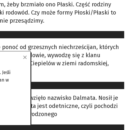
m, żeby brzmiało ono Płaski. Część rodziny
ki rodowód. Czy może formy Płoski/Płaski to
nie przesądzimy.
ponoć od grzesznych niechrześcijan, których
egłym Leopoldowie, wywodzę się z klanu
gniazdo to Ciepielów w ziemi radomskiej,
Jeśli
an w
, skąd się wzięło nazwisko Dalmata. Nosił je
wisko Dalmata jest odetniczne, czyli pochodzi
rzybyłego, urodzonego