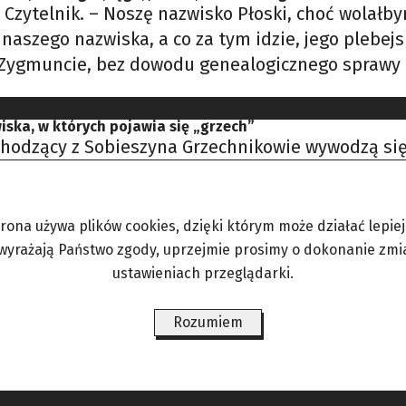
 Czytelnik. – Noszę nazwisko Płoski, choć wolałby
aszego nazwiska, a co za tym idzie, jego plebejs
 Zygmuncie, bez dowodu genealogicznego sprawy 
iska, w których pojawia się „grzech”
hodzący z Sobieszyna Grzechnikowie wywodzą się 
– pisze Czytelnik. – Ja zasię, urodzony w nieodl
 nazwisk Grzeszczyk – Grzechnik. Rodowe nasze 
trona używa plików cookies, dzięki którym może działać lepiej. 
 wyrażają Państwo zgody, uprzejmie prosimy o dokonanie zmi
ustawieniach przeglądarki.
ik w „Angorze” i chciałabym prosić o wyjaśnienie
Rozumiem
ny. Zofia Ochoska, z domu Dalmata Pani Zofio, naz
 użytkownika. W tym przypadku chodzi o kogoś p