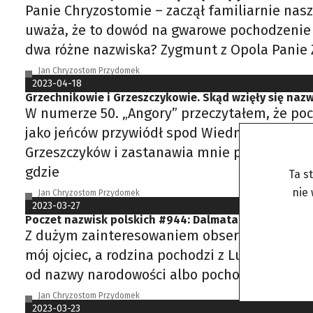
Panie Chryzostomie – zaczął familiarnie nasz
uważa, że to dowód na gwarowe pochodzenie n
dwa różne nazwiska? Zygmunt z Opola Panie
Jan Chryzostom Przydomek
2023-04-18
Grzechnikowie i Grzeszczykowie. Skąd wzięły się nazw
W numerze 50. „Angory” przeczytałem, że poc
jako jeńców przywiódł spod Wiednia Sobieski 
Grzeszczyków i zastanawia mnie podobieństwo
gdzie
Ta s
nie
Jan Chryzostom Przydomek
2023-03-27
Poczet nazwisk polskich #944: Dalmata z trokiem
Z dużym zainteresowaniem obserwuję Pana kąc
mój ojciec, a rodzina pochodzi z Lubelszczyz
od nazwy narodowości albo pochodzenia jego
Jan Chryzostom Przydomek
2023-03-23