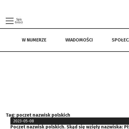
Spis
treści
W NUMERZE
WIADOMOŚCI
SPOŁE
W NUMERZE
WIADOMOŚCI
SPOŁECZEŃSTWO
POLITYKA PRYWATNOŚCI
REGULAMIN
Tag:
poczet nazwisk polskich
2023-05-08
Poczet nazwisk polskich. Skąd się wzięły nazwiska: P