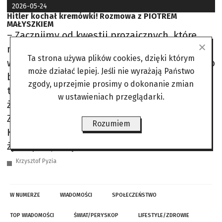
2026-05-24
Hitler kochał kremówki! Rozmowa z PIOTREM
MAŁYSZKIEM
– Zacznijmy od kwestii prozaicznych, które
najlepiej oddają codzienność. Jakim
Ta strona używa plików cookies, dzięki którym
współlokatorem był młody Adolf Hitler? Czy to
może działać lepiej. Jeśli nie wyrażają Państwo
był typ, który nie zmywa naczyń, czy raczej
zgody, uprzejmie prosimy o dokonanie zmian
taki, który o trzeciej nad ranem budzi cię,
w ustawieniach przeglądarki.
żeby wygłosić polityczny manifest? –
Zdecydowanie ten drugi typ. Z relacji Augusta
Rozumiem
Kubizka wyłania się obraz człowieka, z którym
życie pod jednym
Krzysztof Pyzia
W NUMERZE
WIADOMOŚCI
SPOŁECZEŃSTWO
TOP WIADOMOŚCI
ŚWIAT/PERYSKOP
LIFESTYLE/ZDROWIE