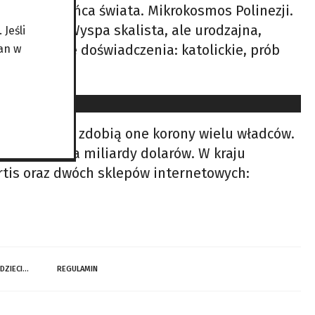
mu. Duch końca świata. Mikrokosmos Polinezji.
ncuskiej. Wyspa skalista, ale urodzajna,
Jeśli
 Ma unikalne doświadczenia: katolickie, prób
an w
wnanie, gdyż zdobią one korony wielu władców.
branża warta miliardy dolarów. W kraju
artis oraz dwóch sklepów internetowych:
 DZIECI…
REGULAMIN