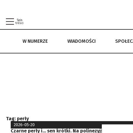
Spis
treści
W NUMERZE
WIADOMOŚCI
SPOŁE
W NUMERZE
WIADOMOŚCI
SPOŁECZEŃSTWO
POLITYKA PRYWATNOŚCI
REGULAMIN
Tag:
perły
2026-05-20
Czarne perły i… sen krótki. Na polinezyjskich wodach