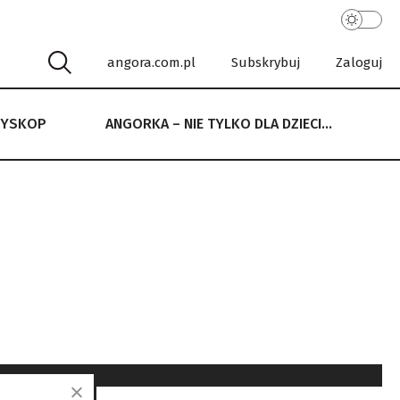
angora.com.pl
Subskrybuj
Zaloguj
RYSKOP
ANGORKA – NIE TYLKO DLA DZIECI…
 NIE TYLKO DLA DZIECI…