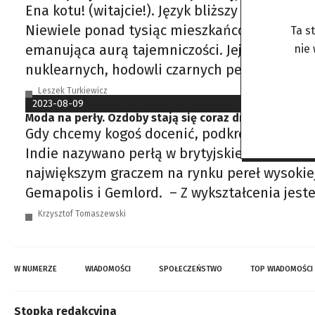
Ena kotu! (witajcie!). Język bliższy maorys
Niewiele ponad tysiąc mieszkańców na małym 
Ta s
emanująca aurą tajemniczości. Jej mikrospołec
nie
nuklearnych, hodowli czarnych pereł. W XIX w
Leszek Turkiewicz
2023-08-09
Moda na perły. Ozdoby stają się coraz droższe
Gdy chcemy kogoś docenić, podkreślić jego w
Indie nazywano perłą w brytyjskiej koronie. 
największym graczem na rynku pereł wysokiej 
Gemapolis i Gemlord. – Z wykształcenia jest
Krzysztof Tomaszewski
W NUMERZE
WIADOMOŚCI
SPOŁECZEŃSTWO
TOP WIADOMOŚCI
Stopka redakcyjna