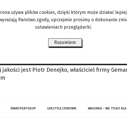
kiemu rdzennych Nowozelandczyków niż tahitańskie
wulkanicznym archipelagu na skraju Polinezji Fra
trona używa plików cookies, dzięki którym może działać lepiej. 
zność przyjaźnie trwa w swej tradycji i kulturze.
 wyrażają Państwo zgody, uprzejmie prosimy o dokonanie zmi
ustawieniach przeglądarki.
.
Rozumiem
yjątkowość, mówimy, że jest perłą. To dobre poró
Handel nimi to ciekawa i zarazem pełna tajemnic 
jakości jest Piotr Denejko, właściciel firmy Gem
em
ŚWIAT/PERYSKOP
LIFESTYLE/ZDROWIE
ANGORKA – NIE TYLKO DLA