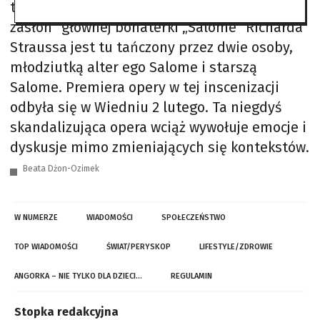
taniec nowoczesny. Słynny „taniec siedmiu
zasłon” głównej bohaterki „Salome” Richarda
Straussa jest tu tańczony przez dwie osoby,
młodziutką alter ego Salome i starszą
Salome. Premiera opery w tej inscenizacji
odbyła się w Wiedniu 2 lutego. Ta niegdyś
skandalizująca opera wciąż wywołuje emocje i
dyskusje mimo zmieniających się kontekstów.
Beata Dżon-Ozimek
W NUMERZE
WIADOMOŚCI
SPOŁECZEŃSTWO
TOP WIADOMOŚCI
ŚWIAT/PERYSKOP
LIFESTYLE/ZDROWIE
ANGORKA – NIE TYLKO DLA DZIECI…
REGULAMIN
Stopka redakcyjna