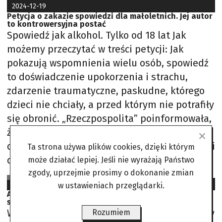
2024-12-19
Petycja o zakazie spowiedzi dla małoletnich. Jej autor
to kontrowersyjna postać
Spowiedź jak alkohol. Tylko od 18 lat Jak
możemy przeczytać w treści petycji: Jak
pokazują wspomnienia wielu osób, spowiedź
to doświadczenie upokorzenia i strachu,
zdarzenie traumatyczne, paskudne, którego
dzieci nie chciały, a przed którym nie potrafiły
się obronić. „Rzeczpospolita” poinformowała,
że petycję podpisało 12 tysięcy osób, które
domagają się wprowadzenia zakazu spowiedzi
Ta strona używa plików cookies, dzięki którym
dzieci poniżej 18.
może działać lepiej. Jeśli nie wyrażają Państwo
zgody, uprzejmie prosimy o dokonanie zmian
SJS na podst. PAP, RMF24, TrueStory
2023-04-18
w ustawieniach przeglądarki.
Artystka wielu odsłon. Polka podbija zagraniczną
scenę
Wprowadziła na deski tej pełnej tradycji opery
Rozumiem