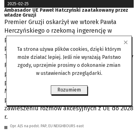
2025-02-25
Ambasador UE Paweł Hatczyński zaatakowany przez
władze Gruzji
Premier Gruzji oskarżył we wtorek Pawła
Herczyńskiego o rzekomą ingerencję w
politykę wewnętrzną kraju oraz otwarte
popieranie radykalnego skrzydła opozycji.
Ta strona używa plików cookies, dzięki którym
Twierdził, że ambasador wspierał Zjednoczony
może działać lepiej. Jeśli nie wyrażają Państwo
Ruch Narodowy w ostatnich wyborach
zgody, uprzejmie prosimy o dokonanie zmian
parlamentarnych i prowadził kampanię
w ustawieniach przeglądarki.
przeciwko rządzącej partii Gruzińskie
Rozumiem
Marzenie. Zarzucił mu również brak
potępienia gwałtownych protestów po
zawieszeniu rozmów akcesyjnych z UE do 2028
r.
Opr. AJS na podst. PAP, EU NEIGHBOURS east