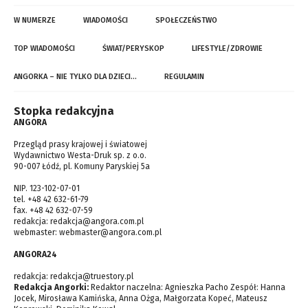
W NUMERZE
WIADOMOŚCI
SPOŁECZEŃSTWO
TOP WIADOMOŚCI
ŚWIAT/PERYSKOP
LIFESTYLE/ZDROWIE
ANGORKA – NIE TYLKO DLA DZIECI…
REGULAMIN
Stopka redakcyjna
ANGORA
Przegląd prasy krajowej i światowej
Wydawnictwo Westa-Druk sp. z o.o.
90-007 Łódź, pl. Komuny Paryskiej 5a
NIP. 123-102-07-01
tel. +48 42 632-61-79
fax. +48 42 632-07-59
redakcja:
redakcja@angora.com.pl
webmaster:
webmaster@angora.com.pl
ANGORA24
redakcja:
redakcja@truestory.pl
Redakcja Angorki:
Redaktor naczelna: Agnieszka Pacho Zespół: Hanna
Jocek, Mirosława Kamińska, Anna Ożga, Małgorzata Kopeć, Mateusz