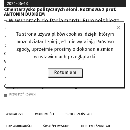
2024-06-18
Cmentarzysko politycznych słoni. Rozmowa z prof.
ANTONIM DUDKIEM
– W wyborach do Parlamentu Europejskiego
różnica między Prawem i Sprawiedliwością a
Ta strona używa plików cookies, dzięki którym
Koalicją Obywatelską wyniosła 0,9 proc., co
może działać lepiej. Jeśli nie wyrażają Państwo
przełożyło się na jeden mandat. Obie strony
zgody, uprzejmie prosimy o dokonanie zmian
ogłosiły zwycięstwo. Kto więc wygrał te
w ustawieniach przeglądarki.
wybory? – Moim zdaniem nie tyle Koalicja
Obywatelska, ile Donald Tusk, ale także i
Rozumiem
Konfederacja. Największym przegranym jest z
całą pewnością Trzecia Droga i
Krzysztof Różycki
W NUMERZE
WIADOMOŚCI
SPOŁECZEŃSTWO
TOP WIADOMOŚCI
ŚWIAT/PERYSKOP
LIFESTYLE/ZDROWIE