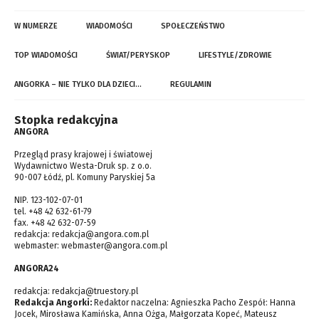
W NUMERZE
WIADOMOŚCI
SPOŁECZEŃSTWO
TOP WIADOMOŚCI
ŚWIAT/PERYSKOP
LIFESTYLE/ZDROWIE
ANGORKA – NIE TYLKO DLA DZIECI…
REGULAMIN
Stopka redakcyjna
ANGORA
Przegląd prasy krajowej i światowej
Wydawnictwo Westa-Druk sp. z o.o.
90-007 Łódź, pl. Komuny Paryskiej 5a
NIP. 123-102-07-01
tel. +48 42 632-61-79
fax. +48 42 632-07-59
redakcja:
redakcja@angora.com.pl
webmaster:
webmaster@angora.com.pl
ANGORA24
redakcja:
redakcja@truestory.pl
Redakcja Angorki:
Redaktor naczelna: Agnieszka Pacho Zespół: Hanna
Jocek, Mirosława Kamińska, Anna Ożga, Małgorzata Kopeć, Mateusz