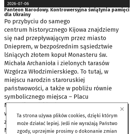
2026-07-06
Panteon Narodowy. Kontrowersyjna świątynia pamięci
dla Ukrainy
Po przybyciu do samego
centrum historycznego Kijowa znajdziemy
się nad przepływającym przez miasto
Dnieprem, w bezpośrednim sąsiedztwie
lśniących złotem kopuł Monasteru św.
Michała Archanioła i zielonych tarasów
Wzgórza Włodzimierskiego. To tutaj, w
miejscu narodzin staroruskiej
państwowości, a także w pobliżu równie
symbolicznego miejsca – Placu
Niepodległości będącego sercem
współczesnych ukraińskich rewolucji – ma
Ta strona używa plików cookies, dzięki którym
zostać wzniesiony monumentalny Panteon
może działać lepiej. Jeśli nie wyrażają Państwo
Narodowy.
zgody, uprzejmie prosimy o dokonanie zmian