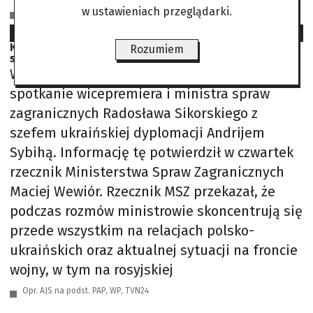
w ustawieniach przeglądarki.
Cezary Goliński na podst.: uinp.gov.ua, tsn.ua, suspilne.media, unian.ua,
focus.ua
2026-07-03
Kijów szuka porozumienia z Warszawą? W piątek
Rozumiem
spotkanie szefów dyplomacji
W piątek w Warszawie planowane jest
spotkanie wicepremiera i ministra spraw
zagranicznych Radosława Sikorskiego z
szefem ukraińskiej dyplomacji Andrijem
Sybihą. Informację tę potwierdził w czwartek
rzecznik Ministerstwa Spraw Zagranicznych
Maciej Wewiór. Rzecznik MSZ przekazał, że
podczas rozmów ministrowie skoncentrują się
przede wszystkim na relacjach polsko-
ukraińskich oraz aktualnej sytuacji na froncie
wojny, w tym na rosyjskiej
Opr. AJS na podst. PAP, WP, TVN24