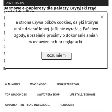
2023-06-09
Darmowe e-papierosy dla palaczy. Brytyjski rząd
rozda ich milion
Inicjatywa ta jest pierwszą taką na świecie.
Ta strona używa plików cookies, dzięki którym
Palacze będą aktywnie zachęcani do
może działać lepiej. Jeśli nie wyrażają Państwo
przestawienia się z papierosów na ich
zgody, uprzejmie prosimy o dokonanie zmian
elektroniczny substytut. E-papierosy także
w ustawieniach przeglądarki.
dostarczają do organizmu nikotynę, lecz w
mniej szkodliwy sposób niż tradycyjny
Rozumiem
papieros, ponieważ bez spalania i dymu.
Jan Rojewski na podst. tekstu NaTemat
W NUMERZE
WIADOMOŚCI
SPOŁECZEŃSTWO
TOP WIADOMOŚCI
ŚWIAT/PERYSKOP
LIFESTYLE/ZDROWIE
ANGORKA – NIE TYLKO DLA DZIECI…
REGULAMIN