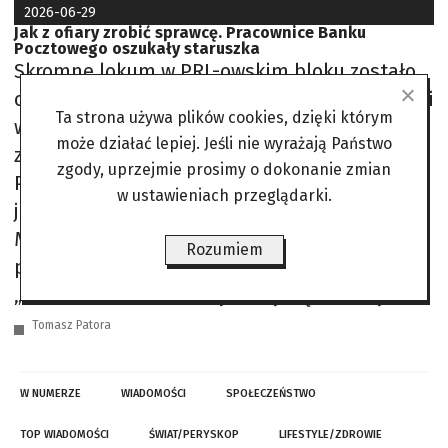
2026-06-29
Jak z ofiary zrobić sprawcę. Pracownice Banku
Pocztowego oszukały staruszka
Skromne lokum w PRL-owskim bloku zostało
odświeżone, a pan Jerzy regularnie wypełniał i
Ta strona używa plików cookies, dzięki którym
wysyłał pocztowe przekazy rat 4-letniego
może działać lepiej. Jeśli nie wyrażają Państwo
zobowiązania (w sumie oddał aż 28 900 zł).
zgody, uprzejmie prosimy o dokonanie zmian
Pewnego dnia, w marcu 2023 r., zadzwoniła
w ustawieniach przeglądarki.
jednak do niego pracownica banku – pani
Magda. – Prosiła, żebym natychmiast
Rozumiem
przyjechał, bo trzeba podpisać jakieś
„techniczne dokumenty” dotyczące kredytu –
Tomasz Patora
W NUMERZE
WIADOMOŚCI
SPOŁECZEŃSTWO
TOP WIADOMOŚCI
ŚWIAT/PERYSKOP
LIFESTYLE/ZDROWIE