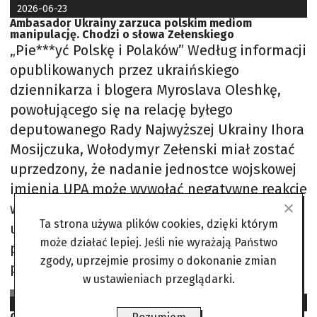
2026-06-23
Ambasador Ukrainy zarzuca polskim mediom
manipulację. Chodzi o słowa Zełenskiego
„Pie***yć Polskę i Polaków” Według informacji
opublikowanych przez ukraińskiego
dziennikarza i blogera Myroslava Oleshkę,
powołującego się na relację byłego
deputowanego Rady Najwyższej Ukrainy Ihora
Mosijczuka, Wołodymyr Zełenski miał zostać
uprzedzony, że nadanie jednostce wojskowej
imienia UPA może wywołać negatywne reakcje
w Polsce. Oleshko twierdził również, że część
Ta strona używa plików cookies, dzięki którym
ukraińskich historyków proponowała
może działać lepiej. Jeśli nie wyrażają Państwo
przekazanie kwestii spornych dotyczących
zgody, uprzejmie prosimy o dokonanie zmian
pamięci
w ustawieniach przeglądarki.
SJS na podst. PolsatNews, Salon24
2026-05-11
Granice Andrzeja Poczobuta [FELIETON LISA]