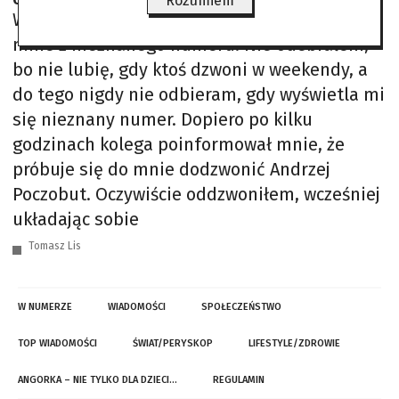
Rozumiem
W sobotę 2 maja kilka razy ktoś dzwonił do
mnie z nieznanego numeru. Nie odebrałem,
bo nie lubię, gdy ktoś dzwoni w weekendy, a
do tego nigdy nie odbieram, gdy wyświetla mi
się nieznany numer. Dopiero po kilku
godzinach kolega poinformował mnie, że
próbuje się do mnie dodzwonić Andrzej
Poczobut. Oczywiście oddzwoniłem, wcześniej
układając sobie
Tomasz Lis
W NUMERZE
WIADOMOŚCI
SPOŁECZEŃSTWO
TOP WIADOMOŚCI
ŚWIAT/PERYSKOP
LIFESTYLE/ZDROWIE
ANGORKA – NIE TYLKO DLA DZIECI…
REGULAMIN