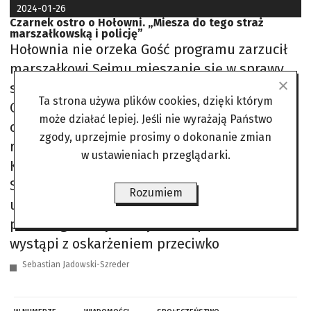
2024-01-26
Czarnek ostro o Hołowni. „Miesza do tego straż
marszałkowską i policję”
Hołownia nie orzeka Gość programu zarzucił
marszałkowi Sejmu mieszanie się w sprawy
straży marszałkowskiej i policji. Dariusz
Ta strona używa plików cookies, dzięki którym
Ociepa, prowadzący program, zapytał również
może działać lepiej. Jeśli nie wyrażają Państwo
o słowa Jarosława Kaczyńskiego dotyczące
zgody, uprzejmie prosimy o dokonanie zmian
rzekomego torturowania Mariusza
w ustawieniach przeglądarki.
Kamińskiego w zakładzie karnym w Radomiu.
Służby więzienne podjęły próbę dokarmiania
Rozumiem
uwięzionego polityka PiS, który prowadził
protest głodowy. Kaczyński zapowiedział, że
wystąpi z oskarżeniem przeciwko
Sebastian Jadowski-Szreder