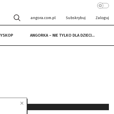
angora.com.pl
Subskrybuj
Zaloguj
RYSKOP
ANGORKA – NIE TYLKO DLA DZIECI…
 NIE TYLKO DLA DZIECI…