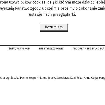
trona używa plików cookies, dzięki którym może działać lepiej. 
 recyklingowej, personel placówki uzyska środki
 wyrażają Państwo zgody, uprzejmie prosimy o dokonanie zmi
 serce do pomagania – wyjaśnia Mateusz Błażejew
ustawieniach przeglądarki.
 – Łupkowa”. – W ciągu trzech tygodni jesteśmy w
y
Rozumiem
ŚWIAT/PERYSKOP
LIFESTYLE/ZDROWIE
ANGORKA – NIE TYLKO DLA
lna: Agnieszka Pacho Zespół: Hanna Jocek, Mirosława Kamińska, Anna Ożga, Mał