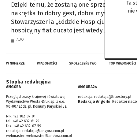
Ta s
Dzięki temu, że zostaną one sprzedane firmie
nie
nakrętka to dobry gest, dobra myśl i otwarte
Stowarzyszenia „Łódzkie Hospicjum dla Dzieci
hospicyjny fiat ducato jest wtedy zapakowan
ADO
W NUMERZE
WIADOMOŚCI
SPOŁECZEŃSTWO
TOP WIADOMOŚCI
Stopka redakcyjna
ANGORA
ANGORA24
Przegląd prasy krajowej i światowej
redakcja:
redakcja@truestory.pl
Wydawnictwo Westa-Druk sp. z o.o.
Redakcja Angorki:
Redaktor nacze
90-007 Łódź, pl. Komuny Paryskiej 5a
NIP. 123-102-07-01
tel. +48 42 632-61-79
fax. +48 42 632-07-59
redakcja:
redakcja@angora.com.pl
webmaster:
webmaster@angora.com.pl