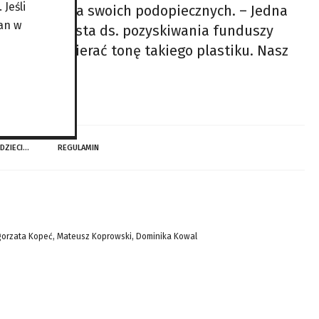
Jeśli
 finansowe dla swoich podopiecznych. – Jedna
an w
ski, specjalista ds. pozyskiwania funduszy
 stanie uzbierać tonę takiego plastiku. Nasz
 DZIECI…
REGULAMIN
gorzata Kopeć, Mateusz Koprowski, Dominika Kowal