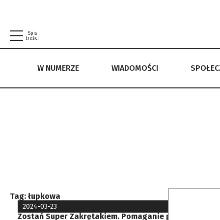
Spis
treści
W NUMERZE
WIADOMOŚCI
SPOŁE
W NUMERZE
WIADOMOŚCI
SPOŁECZEŃSTWO
POLITYKA PRYWATNOŚCI
REGULAMIN
Tag:
łupkowa
2024-03-23
Zostań Super Zakrętakiem. Pomaganie przez nakrętek