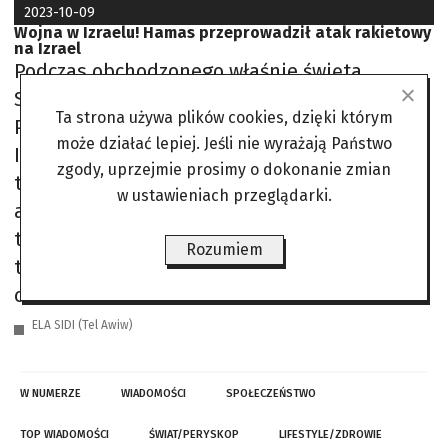
2023-10-09
Wojna w Izraelu! Hamas przeprowadził atak rakietowy
na Izrael
Podczas obchodzonego właśnie święta
Simchat Tora od 6.30 do godziny 13
Ta strona używa plików cookies, dzięki którym
Palestyńczycy wystrzelili z Gazy w kierunku
może działać lepiej. Jeśli nie wyrażają Państwo
Izraela ponad 3 tys. rakiet. Syreny zawyły nie
zgody, uprzejmie prosimy o dokonanie zmian
tylko w wielu południowych miejscowościach,
w ustawieniach przeglądarki.
ale również w centrum kraju, w aglomeracji
telawiwskiej i Jerozolimie. Do bezpośrednich
Rozumiem
trafień, w dom i w samochód, doszło w
centrum Tel Awiwu i na
ELA SIDI (Tel Awiw)
W NUMERZE
WIADOMOŚCI
SPOŁECZEŃSTWO
TOP WIADOMOŚCI
ŚWIAT/PERYSKOP
LIFESTYLE/ZDROWIE