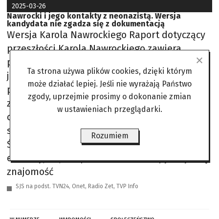
2025-03-26
Nawrocki i jego kontakty z neonazistą. Wersja
kandydata nie zgadza się z dokumentacją
Wersja Karola Nawrockiego Raport dotyczący
przeszłości Karola Nawrockiego zawiera
pewne niewygodne dla niego informacje o
Ta strona używa plików cookies, dzięki którym
jego powiązaniach ze środowiskiem
może działać lepiej. Jeśli nie wyrażają Państwo
przestępczym, w tym z Grzegorzem Horodką,
zgody, uprzejmie prosimy o dokonanie zmian
znanym neonazistą i stadionowym
w ustawieniach przeglądarki.
chuliganem Lechii Gdańsk. Nawrocki według
swojej wersji miał poznać Horodkę w Areszcie
Rozumiem
Śledczym w Gdańsku, gdzie prowadził zajęcia
edukacyjne jako pracownik IPN. Zapytany o tę
znajomość
SJS na podst. TVN24, Onet, Radio Zet, TVP Info