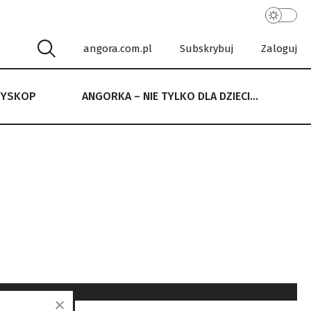
angora.com.pl
Subskrybuj
Zaloguj
RYSKOP
ANGORKA – NIE TYLKO DLA DZIECI…
 NIE TYLKO DLA DZIECI…