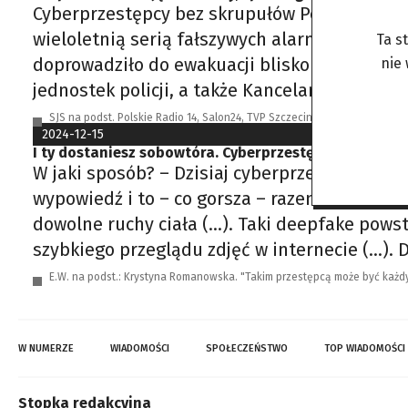
Cyberprzestępcy bez skrupułów Policjanci Ce
wieloletnią serią fałszywych alarmów bombowy
Ta s
doprowadziło do ewakuacji blisko 12 tysięcy 
nie
jednostek policji, a także Kancelarii
SJS na podst. Polskie Radio 14, Salon24, TVP Szczecin
2024-12-15
I ty dostaniesz sobowtóra. Cyberprzestępstwo jest je
W jaki sposób? – Dzisiaj cyberprzestępcom w
wypowiedź i to – co gorsza – razem ze zsync
dowolne ruchy ciała (…). Taki deepfake pows
szybkiego przeglądu zdjęć w internecie (…). 
E.W. na podst.: Krystyna Romanowska. "Takim przestępcą może być każdy
W NUMERZE
WIADOMOŚCI
SPOŁECZEŃSTWO
TOP WIADOMOŚCI
Stopka redakcyjna