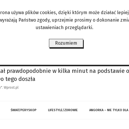
ntralnego Biura Zwalczania Cyberprzestępczości 
ch wysyłanych do instytucji w całej Polsce. Łącz
trona używa plików cookies, dzięki którym może działać lepiej. 
osób i sparaliżowało działanie ponad 1500 podmiot
 wyrażają Państwo zgody, uprzejmie prosimy o dokonanie zmi
ustawieniach przeglądarki.
Rozumiem
szcze prostsze
ystarczy od kilku do kilkunastu sekund nagrania
hronizowaną twarzą, ruchem ust i dopasowaną mim
tał prawdopodobnie w kilka minut na podstawie o
Do tego doszła
". Wprost.pl
ŚWIAT/PERYSKOP
LIFESTYLE/ZDROWIE
ANGORKA – NIE TYLKO DLA