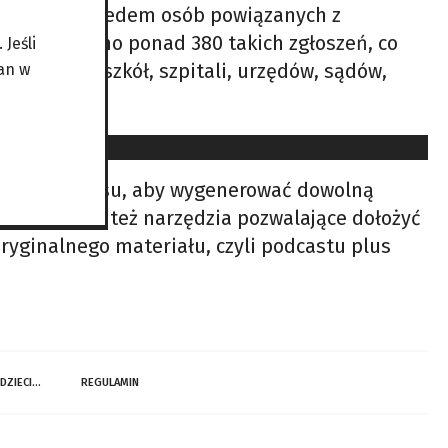
zatrzymali siedem osób powiązanych z
nie rozesłano ponad 380 takich zgłoszeń, co
Jeśli
ów, w tym szkół, szpitali, urzędów, sądów,
an w
 czyjegoś głosu, aby wygenerować dowolną
iką (…). Są też narzędzia pozwalające dołożyć
ryginalnego materiału, czyli podcastu plus
 DZIECI…
REGULAMIN