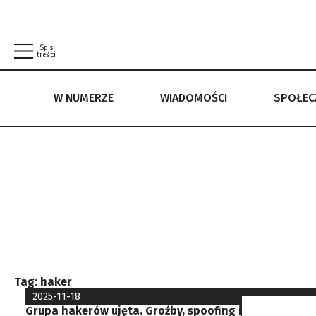
Spis
treści
W NUMERZE
WIADOMOŚCI
SPOŁE
W NUMERZE
WIADOMOŚCI
SPOŁECZEŃSTWO
POLITYKA PRYWATNOŚCI
REGULAMIN
Tag:
haker
2025-11-18
Grupa hakerów ujęta. Groźby, spoofing i fałszywe a