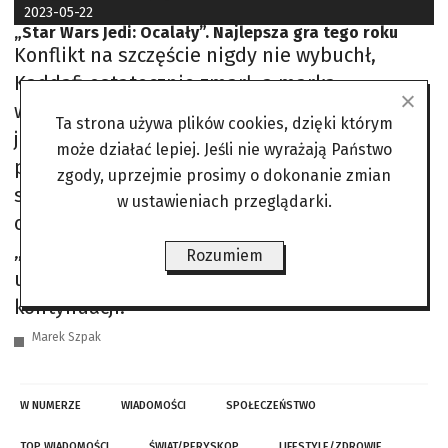
2023-05-22
„Star Wars Jedi: Ocalały”. Najlepsza gra tego roku
Konflikt na szczęście nigdy nie wybuchł,
Kaddafi ostatecznie zmarł, a marka
wykreowana przez George’a Lucasa stała się
Ta strona używa plików cookies, dzięki którym
jednym z najpopularniejszych uniwersów
może działać lepiej. Jeśli nie wyrażają Państwo
popkultury, na które poza filmami składają
zgody, uprzejmie prosimy o dokonanie zmian
się również seriale, animacje, zabawki, książki
w ustawieniach przeglądarki.
oraz oczywiście gry. Wydany kilka lat temu
„Jedi: Upadły zakon” spotkał się ze sporym
Rozumiem
uznaniem, co dało zielone światło
kontynuacji.
Marek Szpak
W NUMERZE
WIADOMOŚCI
SPOŁECZEŃSTWO
TOP WIADOMOŚCI
ŚWIAT/PERYSKOP
LIFESTYLE/ZDROWIE