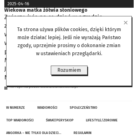
2025-04-16
Wiekowa matka żółwia słoniowego
Zwierzę żyje na co dzień w ogrodzie
zoologicznym w Filadelfii (USA). Dla placówki
Ta strona używa plików cookies, dzięki którym
wyklucie się czterech żółwiątek to wielkie
może działać lepiej. Jeśli nie wyrażają Państwo
wydarzenie, szczególnie że stało się to po raz
zgody, uprzejmie prosimy o dokonanie zmian
pierwszy od 150 lat istnienia tegoż zoo.
w ustawieniach przeglądarki.
Maluchy ważą obecnie średnio 100 gramów.
Jak dorosną, będą mogły ważyć nawet 400 kg.
Rozumiem
Na wyspie Santa Cruz, która należy do
A.P. opr. na podst. www.zielona.interia.pl
W NUMERZE
WIADOMOŚCI
SPOŁECZEŃSTWO
TOP WIADOMOŚCI
ŚWIAT/PERYSKOP
LIFESTYLE/ZDROWIE
ANGORKA – NIE TYLKO DLA DZIECI…
REGULAMIN