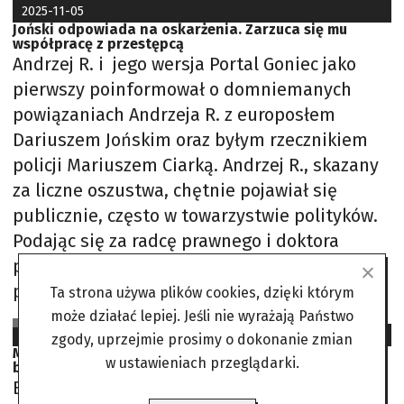
2025-11-05
Joński odpowiada na oskarżenia. Zarzuca się mu
współpracę z przestępcą
Andrzej R. i jego wersja Portal Goniec jako
pierwszy poinformował o domniemanych
powiązaniach Andrzeja R. z europosłem
Dariuszem Jońskim oraz byłym rzecznikiem
policji Mariuszem Ciarką. Andrzej R., skazany
za liczne oszustwa, chętnie pojawiał się
publicznie, często w towarzystwie polityków.
Podając się za radcę prawnego i doktora
prawa, wyłudzał pieniądze od swoich ofiar, a
przed rozpoczęciem
Ta strona używa plików cookies, dzięki którym
może działać lepiej. Jeśli nie wyrażają Państwo
SJS na podst. Wirtualna Polska, Salon24, Polsat News
2024-04-09
zgody, uprzejmie prosimy o dokonanie zmian
Morawiecki i Kurski. Wybory samorządowe jeszcze
w ustawieniach przeglądarki.
bardziej nasiliły ich konflikt
Były premier uważa, że jego partia wygrała