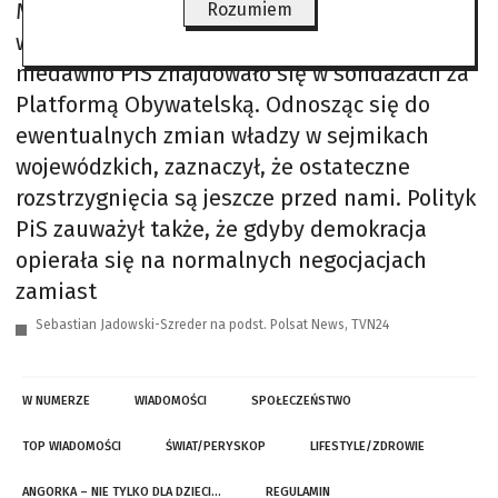
Morawiecki zwrócił uwagę na znaczenie
Rozumiem
wyników wyborczych, podkreślając, że
niedawno PiS znajdowało się w sondażach za
Platformą Obywatelską. Odnosząc się do
ewentualnych zmian władzy w sejmikach
wojewódzkich, zaznaczył, że ostateczne
rozstrzygnięcia są jeszcze przed nami. Polityk
PiS zauważył także, że gdyby demokracja
opierała się na normalnych negocjacjach
zamiast
Sebastian Jadowski-Szreder na podst. Polsat News, TVN24
W NUMERZE
WIADOMOŚCI
SPOŁECZEŃSTWO
TOP WIADOMOŚCI
ŚWIAT/PERYSKOP
LIFESTYLE/ZDROWIE
ANGORKA – NIE TYLKO DLA DZIECI…
REGULAMIN