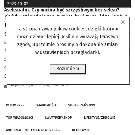
2023-10-02
Aseksualni. Czy można być szczęśliwym bez seksu?
Każdy człowiek ma prawo być tym, kim jest, a
to obejmuje również prawo do nieuprawiania
Ta strona używa plików cookies, dzięki którym
seksu. Mimo że seks jest często promowany w
może działać lepiej. Jeśli nie wyrażają Państwo
społeczeństwie, wiele osób żyje bez niego z
zgody, uprzejmie prosimy o dokonanie zmian
różnych powodów. Niektórzy ludzie mogą czuć
w ustawieniach przeglądarki.
się szczęśliwi bez seksu, zwłaszcza jeśli nie
odczuwają pożądania. Wiele osób żyje bez
Rozumiem
seksu, ale często nie mówią o
Na podst. wywiadu Beaty Pawłowicz
W NUMERZE
WIADOMOŚCI
SPOŁECZEŃSTWO
TOP WIADOMOŚCI
ŚWIAT/PERYSKOP
LIFESTYLE/ZDROWIE
ANGORKA – NIE TYLKO DLA DZIECI…
REGULAMIN