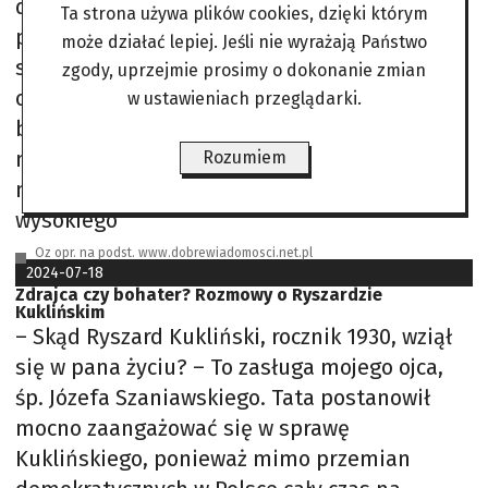
dostarczyć towar. Wówczas zauważył
Ta strona używa plików cookies, dzięki którym
płomienie. W oknie na wyższej kondygnacji
może działać lepiej. Jeśli nie wyrażają Państwo
stała osoba, za nią było widać ścianę ognia
zgody, uprzejmie prosimy o dokonanie zmian
odcinającą drogę ucieczki drzwiami. Kierowca
w ustawieniach przeglądarki.
błyskawicznie podjechał jak najbliżej tego
miejsca, umożliwiając poszkodowanemu skok
Rozumiem
na dach prowadzonego przez siebie
wysokiego
Oz opr. na podst. www.dobrewiadomosci.net.pl
2024-07-18
Zdrajca czy bohater? Rozmowy o Ryszardzie
Kuklińskim
– Skąd Ryszard Kukliński, rocznik 1930, wziął
się w pana życiu? – To zasługa mojego ojca,
śp. Józefa Szaniawskiego. Tata postanowił
mocno zaangażować się w sprawę
Kuklińskiego, ponieważ mimo przemian