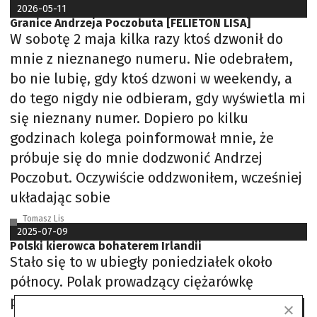
2026-05-11
Granice Andrzeja Poczobuta [FELIETON LISA]
W sobotę 2 maja kilka razy ktoś dzwonił do
mnie z nieznanego numeru. Nie odebrałem,
bo nie lubię, gdy ktoś dzwoni w weekendy, a
do tego nigdy nie odbieram, gdy wyświetla mi
się nieznany numer. Dopiero po kilku
godzinach kolega poinformował mnie, że
próbuje się do mnie dodzwonić Andrzej
Poczobut. Oczywiście oddzwoniłem, wcześniej
układając sobie
Tomasz Lis
2025-07-09
Polski kierowca bohaterem Irlandii
Stało się to w ubiegły poniedziałek około
północy. Polak prowadzący ciężarówkę
podjechał pod sklep, do którego miał