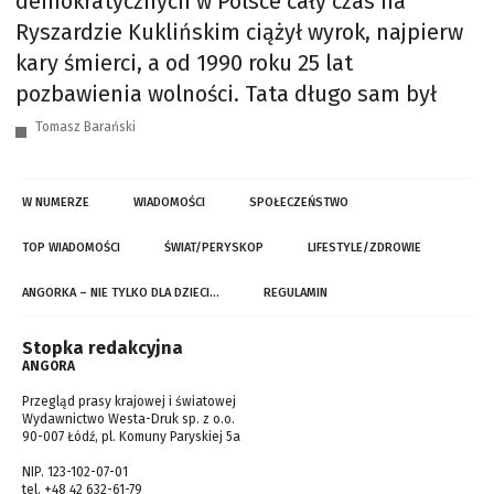
demokratycznych w Polsce cały czas na
Ryszardzie Kuklińskim ciążył wyrok, najpierw
kary śmierci, a od 1990 roku 25 lat
pozbawienia wolności. Tata długo sam był
Tomasz Barański
W NUMERZE
WIADOMOŚCI
SPOŁECZEŃSTWO
TOP WIADOMOŚCI
ŚWIAT/PERYSKOP
LIFESTYLE/ZDROWIE
ANGORKA – NIE TYLKO DLA DZIECI…
REGULAMIN
Stopka redakcyjna
ANGORA
Przegląd prasy krajowej i światowej
Wydawnictwo Westa-Druk sp. z o.o.
90-007 Łódź, pl. Komuny Paryskiej 5a
NIP. 123-102-07-01
tel. +48 42 632-61-79