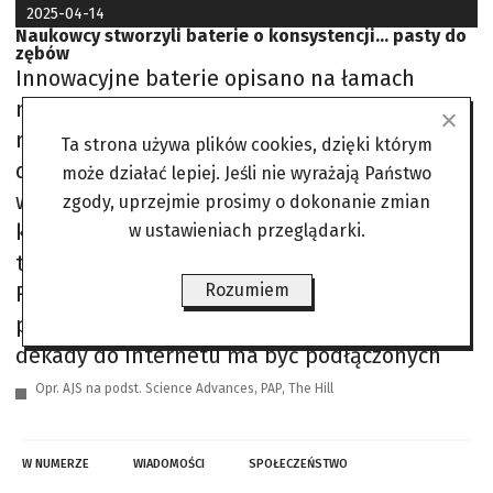
2025-04-14
Naukowcy stworzyli baterie o konsystencji… pasty do
zębów
Innowacyjne baterie opisano na łamach
magazynu Science Advances. Tekstura
naszego materiału przypomina trochę pastę
Ta strona używa plików cookies, dzięki którym
do zębów. Można go na przykład wykorzystać
może działać lepiej. Jeśli nie wyrażają Państwo
w drukarce 3D, aby nadać baterii dowolny
zgody, uprzejmie prosimy o dokonanie zmian
kształt. To otwiera drogę do nowego typu
w ustawieniach przeglądarki.
technologii – powiedział prof. Aiman
Rozumiem
Rahmanudin, autor wynalazku. Świat
podłączony do sieci W ciągu najbliższej
dekady do Internetu ma być podłączonych
Opr. AJS na podst. Science Advances, PAP, The Hill
W NUMERZE
WIADOMOŚCI
SPOŁECZEŃSTWO