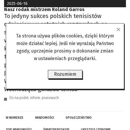
2025-06-16
Nasz rodak mistrzem Roland Garros
To jedyny sukces polskich tenisistów
odniesiony w ostatnich rozgrywkach na
słynnych ziemnych kortach i pierwszy
Ta strona używa plików cookies, dzięki którym
wielkoszlemowy triumf młodego zawodnika
może działać lepiej. Jeśli nie wyrażają Państwo
klubu KS Czarni Rzeszów. W finałowym meczu
zgody, uprzejmie prosimy o dokonanie zmian
trwającym zaledwie 61 minut panowie
w ustawieniach przeglądarki.
pokonali duet ze Stanów Zjednoczonych Noah
Johnston i Benjamin Willwerth 6:2, 6:3. Alan
Rozumiem
Ważny to 15. rakieta w rankingu juniorów ITF.
Wschodząca gwiazda tenisa
Oz na podst. inform. prasowych
W NUMERZE
WIADOMOŚCI
SPOŁECZEŃSTWO
TOP WIADOMOŚCI
ŚWIAT/PERYSKOP
LIFESTYLE/ZDROWIE