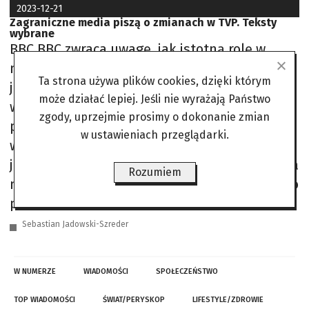
2023-12-21
Zagraniczne media piszą o zmianach w TVP. Teksty
wybrane
BBC BBC zwraca uwagę, jak istotną rolę w
naszym kraju pełnią media publiczne. Około
Ta strona używa plików cookies, dzięki którym
jedna trzecia populacji Polski korzysta
może działać lepiej. Jeśli nie wyrażają Państwo
wyłącznie z nich, nie mając dostępu do
zgody, uprzejmie prosimy o dokonanie zmian
prywatnych stacji”. W ostatnich latach główne
w ustawieniach przeglądarki.
wieczorne wiadomości TVP i TVP Info stały się
jednakże narzędziem propagandy rządu PiS, a
Rozumiem
nowa koalicja pod kierownictwem prounijnego
premiera Donalda Tuska obiecała
Sebastian Jadowski-Szreder
W NUMERZE
WIADOMOŚCI
SPOŁECZEŃSTWO
TOP WIADOMOŚCI
ŚWIAT/PERYSKOP
LIFESTYLE/ZDROWIE