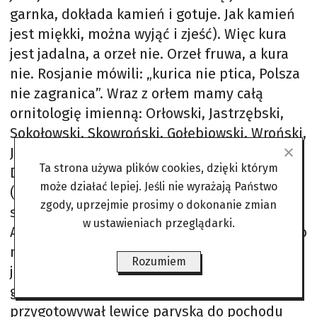
garnka, dokłada kamień i gotuje. Jak kamień
jest miękki, można wyjąć i zjeść). Więc kura
jest jadalna, a orzeł nie. Orzeł fruwa, a kura
nie. Rosjanie mówili: „kurica nie ptica, Polsza
nie zagranica”. Wraz z orłem mamy całą
ornitologię imienną: Orłowski, Jastrzębski,
Sokołowski, Skowroński, Gołębiowski, Wroński,
Jaskulski, Kukulski, Wróblewski, Sowiński,
Ta strona używa plików cookies, dzięki którym
Dzięciołowski, Sikorski, Słowikowski, Kosiński
może działać lepiej. Jeśli nie wyrażają Państwo
(nie od kosy)… Poza orłem karierę w świecie
zgody, uprzejmie prosimy o dokonanie zmian
symboli zrobił gołąb. Nie dość, że odkrył
w ustawieniach przeglądarki.
Amerykę (za sprawą Kolumba, czyli kapitana o
nazwisku hiszpańsko- -włoskim Colon), to
Rozumiem
jeszcze za sprawą Pabla Picassa stał się
gołąbkiem pokoju. A było to tak. Paul Éluard
przygotowywał lewicę paryską do pochodu