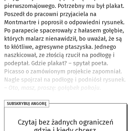
pierwszomajowego. Potrzebny mu był plakat.
Poszedł do pracowni przyjaciela na
Montmartre i poprosił o odpowiedni rysunek.
Po parapecie spacerowały z hałasem gołębie,
których malarz nienawidził, bo uważał, że są
to kłótliwe, agresywne ptaszyska. Jednego
naszkicował, ze złością rzucił na podłogę i
podeptał. Gdzie plakat? – spytał poeta.
Picasso o zamówionym projekcie zapomniał.
Nagle spojrzał na podłogę i podniósł rysunek.
– Oto, masz, proszę: gołąbek pokoju.
SUBSKRYBUJ ANGORĘ
Czytaj bez żadnych ograniczeń
gdzie i kiedy chcesz.