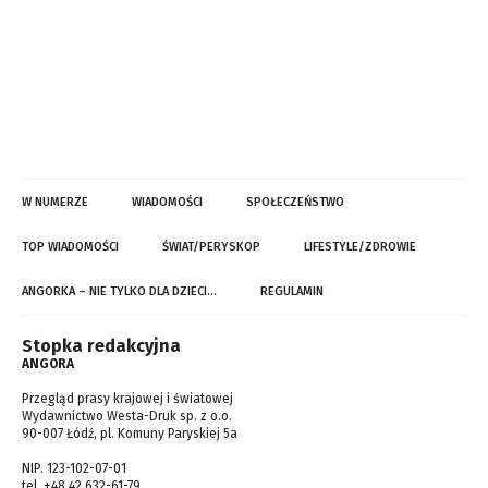
W NUMERZE
WIADOMOŚCI
SPOŁECZEŃSTWO
TOP WIADOMOŚCI
ŚWIAT/PERYSKOP
LIFESTYLE/ZDROWIE
ANGORKA – NIE TYLKO DLA DZIECI…
REGULAMIN
Stopka redakcyjna
ANGORA
Przegląd prasy krajowej i światowej
Wydawnictwo Westa-Druk sp. z o.o.
90-007 Łódź, pl. Komuny Paryskiej 5a
NIP. 123-102-07-01
tel. +48 42 632-61-79