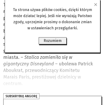
Ten zgiełk uprzykrza codzienne życie
Ta strona używa plików cookies, dzięki którym
mieszkańcom, którzy muszą dosłownie
może działać lepiej. Jeśli nie wyrażają Państwo
przepychać się, by zrobić zakupy, wsiąść do
zgody, uprzejmie prosimy o dokonanie zmian
metra czy po prostu wyjść z domu. Wzgórze,
w ustawieniach przeglądarki.
będące niegdyś siedzibą
artystycznej bohemy, dziś stało się
Rozumiem
symbolem nadmiernej turystyki. Ale
gniew narasta także w innych częściach
miasta. –
Stolica zamieniła się w
gigantyczny Disneyland
– ubolewa Patrick
Aboukrat, przewodniczący Komitetu
Marais Paris, prestiżowej dzielnicy w
centrum.
SUBSKRYBUJ ANGORĘ