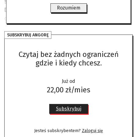
swoją lotnią i został śmiertelnie ranny pilot
Rozumiem
Dan Buchanan
. Od tej pory przestano
organizować „Gunfighter Skies”.
SUBSKRYBUJ ANGORĘ
Czytaj bez żadnych ograniczeń
gdzie i kiedy chcesz.
Już od
22,00 zł/mies
Subskrybuj
Jesteś subskrybentem?
Zaloguj się