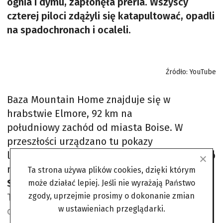
ognia i dymu, zapłonęła preria. Wszyscy
czterej piloci zdążyli się katapultować, opadli
na spadochronach i ocaleli.
Źródło: YouTube
Baza Mountain Home znajduje się w
hrabstwie Elmore, 92 km na
południowy zachód od miasta Boise. W
przeszłości urządzano tu pokazy
lotnicze. Niestety, podczas nich dochodziło do
nieszczęść. W 2003 roku kapitan
Chris
Ta strona używa plików cookies, dzięki którym
Stricklin
stracił panowanie nad samolotem
może działać lepiej. Jeśli nie wyrażają Państwo
zgody, uprzejmie prosimy o dokonanie zmian
Thunderbird 6, katapultował się dosłownie w
w ustawieniach przeglądarki.
ostatniej sekundzie. W 2018 roku spadł ze