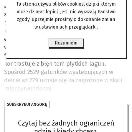
Ta strona używa plików cookies, dzięki którym
a Afryką i stanowi siedlisko dla około 12 proc.
może działać lepiej. Jeśli nie wyrażają Państwo
zimujących w kraju ptaków wodnych. Oprócz
zgody, uprzejmie prosimy o dokonanie zmian
nich żyją tu m.in. wydry europejskie, żółwie
w ustawieniach przeglądarki.
karetta, delfiny butlonose oraz
endemiczne gatunki, jak albańska żaba
Rozumiem
wodna. Symbolem tego miejsca stały się
flamingi, których różowe upierzenie
kontrastuje z błękitem płytkich lagun.
Spośród 2529 gatunków występujących w
delcie aż 279 uznaje się za zagrożone w skali
międzynarodowej.
SUBSKRYBUJ ANGORĘ
Czytaj bez żadnych ograniczeń
gdzie i kiedy chcesz.