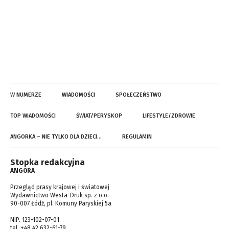
W NUMERZE
WIADOMOŚCI
SPOŁECZEŃSTWO
TOP WIADOMOŚCI
ŚWIAT/PERYSKOP
LIFESTYLE/ZDROWIE
ANGORKA – NIE TYLKO DLA DZIECI…
REGULAMIN
Stopka redakcyjna
ANGORA
Przegląd prasy krajowej i światowej
Wydawnictwo Westa-Druk sp. z o.o.
90-007 Łódź, pl. Komuny Paryskiej 5a
NIP. 123-102-07-01
tel. +48 42 632-61-79