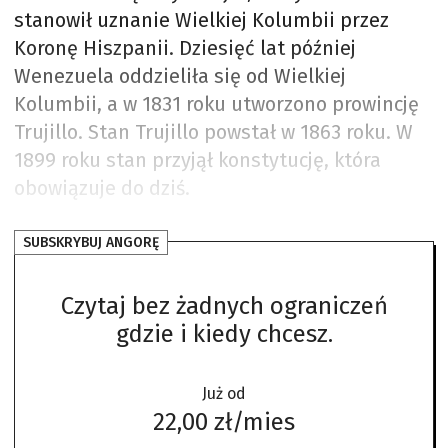
stanowił uznanie Wielkiej Kolumbii przez
Koronę Hiszpanii. Dziesięć lat później
Wenezuela oddzieliła się od Wielkiej
Kolumbii, a w 1831 roku utworzono prowincję
Trujillo. Stan Trujillo powstał w 1863 roku. W
1899 roku stan przyjął konstytucję, która
obowiązuje do dziś.
SUBSKRYBUJ ANGORĘ
Czytaj bez żadnych ograniczeń
gdzie i kiedy chcesz.
Już od
22,00 zł/mies