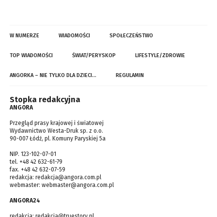
W NUMERZE
WIADOMOŚCI
SPOŁECZEŃSTWO
TOP WIADOMOŚCI
ŚWIAT/PERYSKOP
LIFESTYLE/ZDROWIE
ANGORKA – NIE TYLKO DLA DZIECI…
REGULAMIN
Stopka redakcyjna
ANGORA
Przegląd prasy krajowej i światowej
Wydawnictwo Westa-Druk sp. z o.o.
90-007 Łódź, pl. Komuny Paryskiej 5a
NIP. 123-102-07-01
tel. +48 42 632-61-79
fax. +48 42 632-07-59
redakcja:
redakcja@angora.com.pl
webmaster:
webmaster@angora.com.pl
ANGORA24
redakcja:
redakcja@truestory.pl