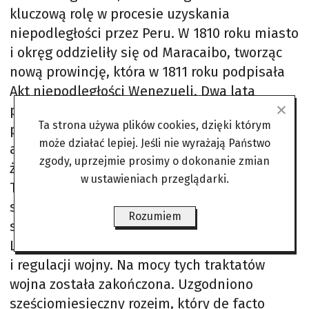
kluczową rolę w procesie uzyskania
niepodległości przez Peru. W 1810 roku miasto
i okręg oddzieliły się od Maracaibo, tworząc
nową prowincję, która w 1811 roku podpisała
Akt niepodległości Wenezueli. Dwa lata
później Libertador, Simón Bolívar, w
Ta strona używa plików cookies, dzięki którym
przytomności mieszkańców Trujillo podpisał
może działać lepiej. Jeśli nie wyrażają Państwo
antyhiszpański dekret o wojnie na śmierć i
zgody, uprzejmie prosimy o dokonanie zmian
życie, dopóki kraj nie odzyska niepodległości.
w ustawieniach przeglądarki.
Ten akt sprawił, że miasto Trujillo zyskało
specjalne znaczenie w dziejach walki o
Rozumiem
suwerenność Wenezueli. W 1820 roku
Libertador kontrasygnował traktat o rozejmie
i regulacji wojny. Na mocy tych traktatów
wojna została zakończona. Uzgodniono
sześciomiesięczny rozejm, który de facto