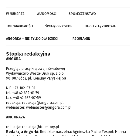
W NUMERZE
WIADOMOŚCI
SPOŁECZEŃSTWO
TOP WIADOMOŚCI
ŚWIAT/PERYSKOP
LIFESTYLE/ZDROWIE
ANGORKA – NIE TYLKO DLA DZIECI…
REGULAMIN
Stopka redakcyjna
ANGORA
Przegląd prasy krajowej i światowej
Wydawnictwo Westa-Druk sp. z o.o.
90-007 Łódź, pl. Komuny Paryskiej 5a
NIP. 123-102-07-01
tel. +48 42 632-61-79
fax. +48 42 632-07-59
redakcja:
redakcja@angora.com.pl
webmaster:
webmaster@angora.com.pl
ANGORA24
redakcja:
redakcja@truestory.pl
Redakcja Angorki:
Redaktor naczelna: Agnieszka Pacho Zespół: Hanna