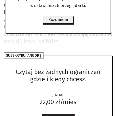
stabilności, jaka z takim pochodzeniem się
w ustawieniach przeglądarki.
kojarzy. Wojnę spędziła w Holandii.
Żeby przetrwać, jadła nawet cebulki
Rozumiem
tulipanów. Przez skutki wojennych
doświadczeń nie zrealizowała swojej naczelnej
ambicji, którą był balet.
SUBSKRYBUJ ANGORĘ
Czytaj bez żadnych ograniczeń
gdzie i kiedy chcesz.
Już od
22,00 zł/mies