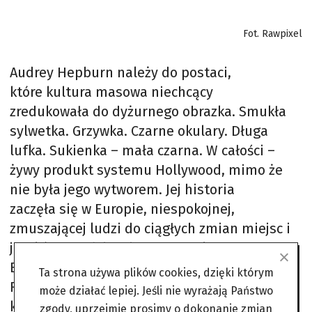
Fot. Rawpixel
Audrey Hepburn należy do postaci,
które kultura masowa niechcący
zredukowała do dyżurnego obrazka. Smukła
sylwetka. Grzywka. Czarne okulary. Długa
lufka. Sukienka – mała czarna. W całości –
żywy produkt systemu Hollywood, mimo że
nie była jego wytworem. Jej historia
zaczęła się w Europie, niespokojnej,
zmuszającej ludzi do ciągłych zmian miejsc i
języków. Urodziła się w 1929 roku w
Brukseli, w Ixelles, jako Audrey Kathleen
Ta strona używa plików cookies, dzięki którym
Ruston, w rodzinie o arystokratycznych
może działać lepiej. Jeśli nie wyrażają Państwo
korzeniach, ale nie zaznała familijnej
zgody, uprzejmie prosimy o dokonanie zmian