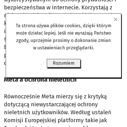
bezpieczeństwa w internecie. Korzystają z
nich m.in. dziennikarze, aktywiści czy osoby,
które nie chcą pozostawiać pełnych
Ta strona używa plików cookies, dzięki którym
informacji o swojej aktywności online. W
może działać lepiej. Jeśli nie wyrażają Państwo
świetle nowych propozycji Brukseli zaczynają
zgody, uprzejmie prosimy o dokonanie zmian
być jednak postrzegane jako potencjalna
w ustawieniach przeglądarki.
przeszkoda w skutecznym egzekwowaniu
ograniczeń wiekowych.
Rozumiem
Meta a ochrona nieletnich
Równocześnie Meta mierzy się z krytyką
dotyczącą niewystarczającej ochrony
nieletnich użytkowników. Według ustaleń
Komisji Europejskiej platformy takie jak